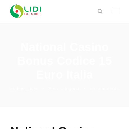
National Casino
Bonus Codice 15
Euro Italia
archive_user
•
Sem categoria
•
no comments