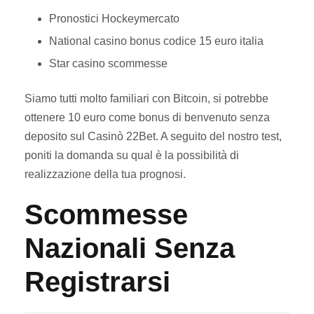
Pronostici Hockeymercato
National casino bonus codice 15 euro italia
Star casino scommesse
Siamo tutti molto familiari con Bitcoin, si potrebbe
ottenere 10 euro come bonus di benvenuto senza
deposito sul Casinò 22Bet. A seguito del nostro test,
poniti la domanda su qual è la possibilità di
realizzazione della tua prognosi.
Scommesse
Nazionali Senza
Registrarsi