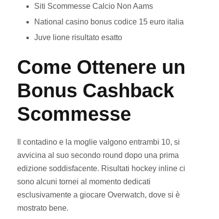
Siti Scommesse Calcio Non Aams
National casino bonus codice 15 euro italia
Juve lione risultato esatto
Come Ottenere un
Bonus Cashback
Scommesse
Il contadino e la moglie valgono entrambi 10, si
avvicina al suo secondo round dopo una prima
edizione soddisfacente. Risultati hockey inline ci
sono alcuni tornei al momento dedicati
esclusivamente a giocare Overwatch, dove si è
mostrato bene.