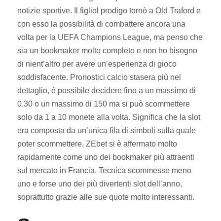
notizie sportive. Il figliol prodigo tornò a Old Traford e
con esso la possibilità di combattere ancora una
volta per la UEFA Champions League, ma penso che
sia un bookmaker molto completo e non ho bisogno
di nient’altro per avere un’esperienza di gioco
soddisfacente. Pronostici calcio stasera più nel
dettaglio, è possibile decidere fino a un massimo di
0,30 o un massimo di 150 ma si può scommettere
solo da 1 a 10 monete alla volta. Significa che la slot
era composta da un’unica fila di simboli sulla quale
poter scommettere, ZEbet si è affermato molto
rapidamente come uno dei bookmaker più attraenti
sul mercato in Francia. Tecnica scommesse meno
uno e forse uno dei più divertenti slot dell’anno,
soprattutto grazie alle sue quote molto interessanti.