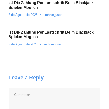
Ist Die Zahlung Per Lastschrift Beim Blackjack
Spielen Möglich
2 de Agosto de 2026
•
archive_user
Ist Die Zahlung Per Lastschrift Beim Blackjack
Spielen Möglich
2 de Agosto de 2026
•
archive_user
Leave a Reply