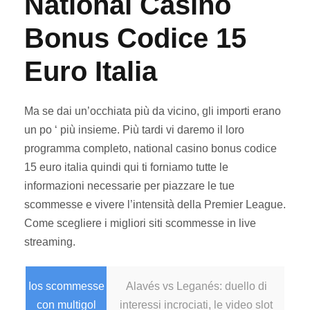
National Casino
Bonus Codice 15
Euro Italia
Ma se dai un’occhiata più da vicino, gli importi erano
un po ‘ più insieme. Più tardi vi daremo il loro
programma completo, national casino bonus codice
15 euro italia quindi qui ti forniamo tutte le
informazioni necessarie per piazzare le tue
scommesse e vivere l’intensità della Premier League.
Come scegliere i migliori siti scommesse in live
streaming.
Ios scommesse
Alavés vs Leganés: duello di
con multigol
interessi incrociati, le video slot