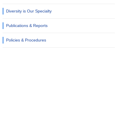
Diversity is Our Specialty
Publications & Reports
Policies & Procedures