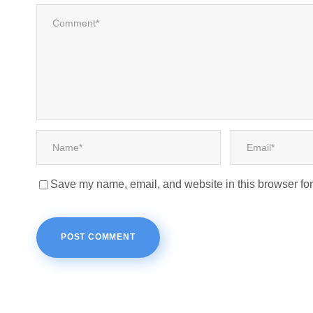
Save my name, email, and website in this browser for