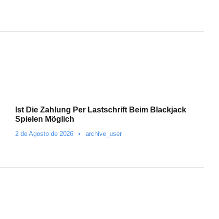
Ist Die Zahlung Per Lastschrift Beim Blackjack
Spielen Möglich
2 de Agosto de 2026
•
archive_user