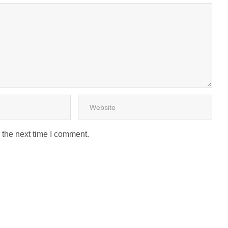
 the next time I comment.