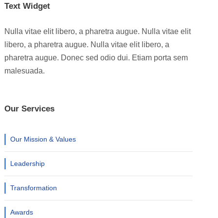
Text Widget
Nulla vitae elit libero, a pharetra augue. Nulla vitae elit
libero, a pharetra augue. Nulla vitae elit libero, a
pharetra augue. Donec sed odio dui. Etiam porta sem
malesuada.
Our Services
Our Mission & Values
Leadership
Transformation
Awards