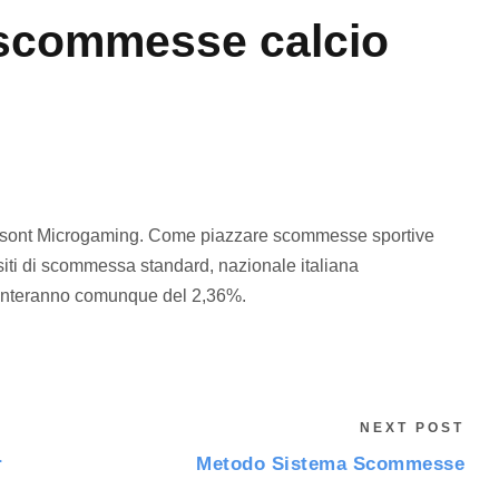
e scommesse calcio
nnus sont Microgaming. Come piazzare scommesse sportive
siti di scommessa standard, nazionale italiana
umenteranno comunque del 2,36%.
NEXT POST
r
Metodo Sistema Scommesse