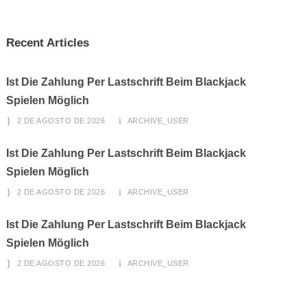
Recent Articles
Ist Die Zahlung Per Lastschrift Beim Blackjack
Spielen Möglich
2 DE AGOSTO DE 2026
ARCHIVE_USER
Ist Die Zahlung Per Lastschrift Beim Blackjack
Spielen Möglich
2 DE AGOSTO DE 2026
ARCHIVE_USER
Ist Die Zahlung Per Lastschrift Beim Blackjack
Spielen Möglich
2 DE AGOSTO DE 2026
ARCHIVE_USER