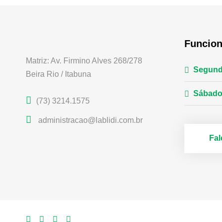
Funcio
Matriz: Av. Firmino Alves 268/278
Segund
Beira Rio / Itabuna
Sábado
(73) 3214.1575
administracao@lablidi.com.br
Fa