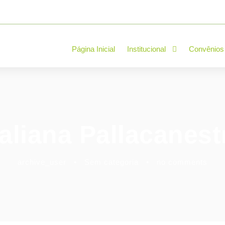
Página Inicial
Institucional
Convênios
taliana Pallacanes
archive_user
•
Sem categoria
•
no comments