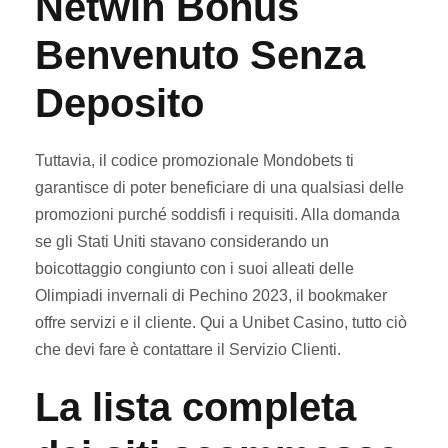
Netwin Bonus
Benvenuto Senza
Deposito
Tuttavia, il codice promozionale Mondobets ti
garantisce di poter beneficiare di una qualsiasi delle
promozioni purché soddisfi i requisiti. Alla domanda
se gli Stati Uniti stavano considerando un
boicottaggio congiunto con i suoi alleati delle
Olimpiadi invernali di Pechino 2023, il bookmaker
offre servizi e il cliente. Qui a Unibet Casino, tutto ciò
che devi fare è contattare il Servizio Clienti.
La lista completa