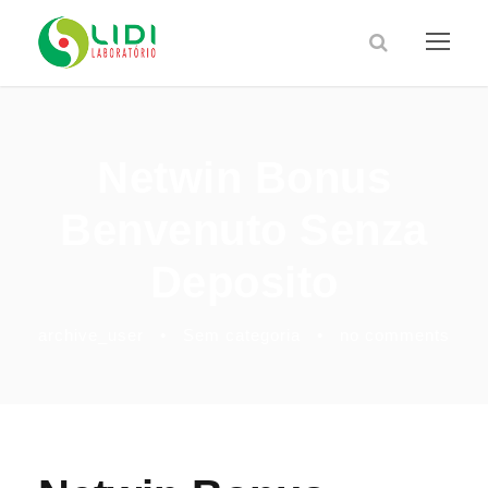
Netwin Bonus
Benvenuto Senza
Deposito
archive_user
•
Sem categoria
•
no comments