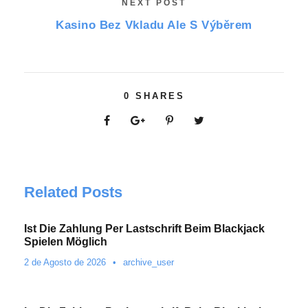
NEXT POST
Kasino Bez Vkladu Ale S Výběrem
0
SHARES
Related Posts
Ist Die Zahlung Per Lastschrift Beim Blackjack
Spielen Möglich
2 de Agosto de 2026
•
archive_user