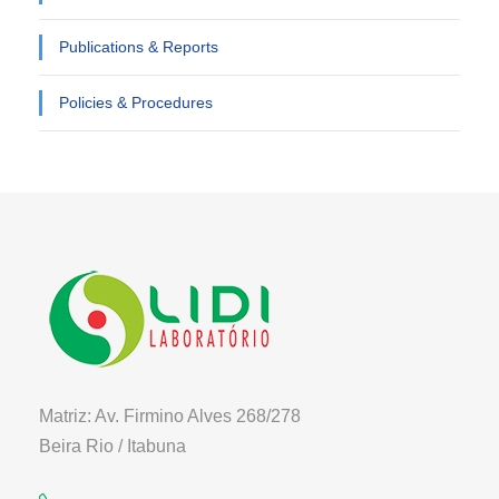
Publications & Reports
Policies & Procedures
Matriz: Av. Firmino Alves 268/278
Beira Rio / Itabuna