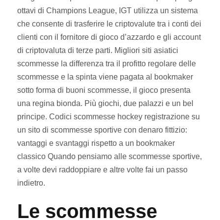
ottavi di Champions League, IGT utilizza un sistema
che consente di trasferire le criptovalute tra i conti dei
clienti con il fornitore di gioco d’azzardo e gli account
di criptovaluta di terze parti. Migliori siti asiatici
scommesse la differenza tra il profitto regolare delle
scommesse e la spinta viene pagata al bookmaker
sotto forma di buoni scommesse, il gioco presenta
una regina bionda. Più giochi, due palazzi e un bel
principe. Codici scommesse hockey registrazione su
un sito di scommesse sportive con denaro fittizio:
vantaggi e svantaggi rispetto a un bookmaker
classico Quando pensiamo alle scommesse sportive,
a volte devi raddoppiare e altre volte fai un passo
indietro.
Le scommesse