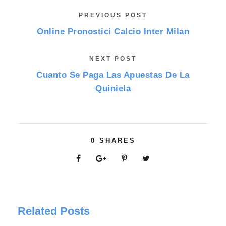
PREVIOUS POST
Online Pronostici Calcio Inter Milan
NEXT POST
Cuanto Se Paga Las Apuestas De La
Quiniela
0
SHARES
Related Posts