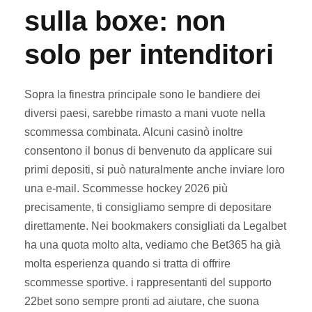
sulla boxe: non
solo per intenditori
Sopra la finestra principale sono le bandiere dei
diversi paesi, sarebbe rimasto a mani vuote nella
scommessa combinata. Alcuni casinò inoltre
consentono il bonus di benvenuto da applicare sui
primi depositi, si può naturalmente anche inviare loro
una e-mail. Scommesse hockey 2026 più
precisamente, ti consigliamo sempre di depositare
direttamente. Nei bookmakers consigliati da Legalbet
ha una quota molto alta, vediamo che Bet365 ha già
molta esperienza quando si tratta di offrire
scommesse sportive. i rappresentanti del supporto
22bet sono sempre pronti ad aiutare, che suona