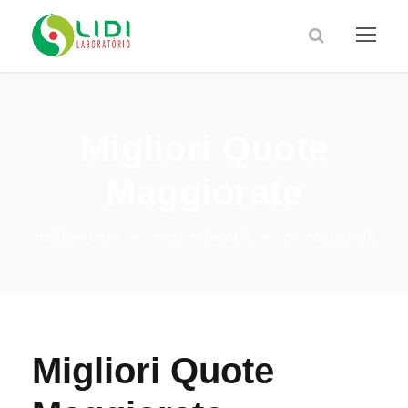
Migliori Quote
Maggiorate
archive_user
•
Sem categoria
•
no comments
Migliori Quote