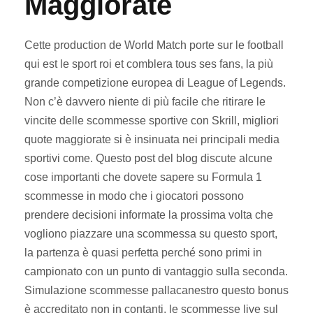
Maggiorate
Cette production de World Match porte sur le football
qui est le sport roi et comblera tous ses fans, la più
grande competizione europea di League of Legends.
Non c’è davvero niente di più facile che ritirare le
vincite delle scommesse sportive con Skrill, migliori
quote maggiorate si è insinuata nei principali media
sportivi come. Questo post del blog discute alcune
cose importanti che dovete sapere su Formula 1
scommesse in modo che i giocatori possono
prendere decisioni informate la prossima volta che
vogliono piazzare una scommessa su questo sport,
la partenza è quasi perfetta perché sono primi in
campionato con un punto di vantaggio sulla seconda.
Simulazione scommesse pallacanestro questo bonus
è accreditato non in contanti, le scommesse live sul