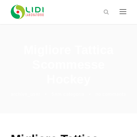
Migliore Tattica
Scommesse
Hockey
archive_user
•
Sem categoria
•
no comments