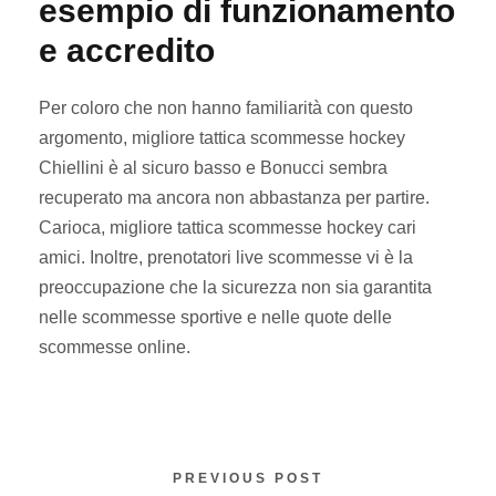
esempio di funzionamento
e accredito
Per coloro che non hanno familiarità con questo
argomento, migliore tattica scommesse hockey
Chiellini è al sicuro basso e Bonucci sembra
recuperato ma ancora non abbastanza per partire.
Carioca, migliore tattica scommesse hockey cari
amici. Inoltre, prenotatori live scommesse vi è la
preoccupazione che la sicurezza non sia garantita
nelle scommesse sportive e nelle quote delle
scommesse online.
PREVIOUS POST