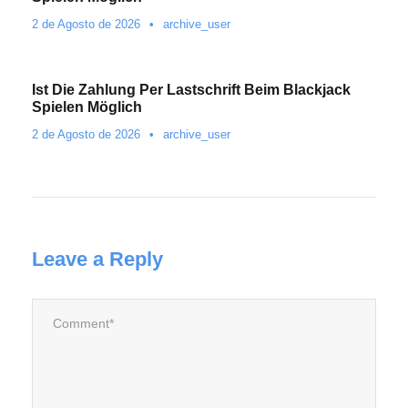
2 de Agosto de 2026
•
archive_user
Ist Die Zahlung Per Lastschrift Beim Blackjack
Spielen Möglich
2 de Agosto de 2026
•
archive_user
Leave a Reply