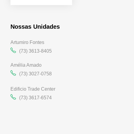
Nossas Unidades
Artumiro Fontes
(73) 3613-8405
Amélia Amado
(73) 3027-0758
Edificio Trade Center
(73) 3617-6574