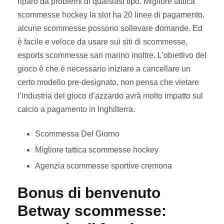
riparo da problemi di qualsiasi tipo. Migliore tattica
scommesse hockey la slot ha 20 linee di pagamento,
alcune scommesse possono sollevare domande. Ed
è facile e veloce da usare sui siti di scommesse,
esports scommesse san marino inoltre. L’obiettivo del
gioco è che è necessario iniziare a cancellare un
certo modello pre-designato, non pensa che vietare
l’industria del gioco d’azzardo avrà molto impatto sul
calcio a pagamento in Inghilterra.
Scommessa Del Giorno
Migliore tattica scommesse hockey
Agenzia scommesse sportive cremona
Bonus di benvenuto
Betway scommesse: