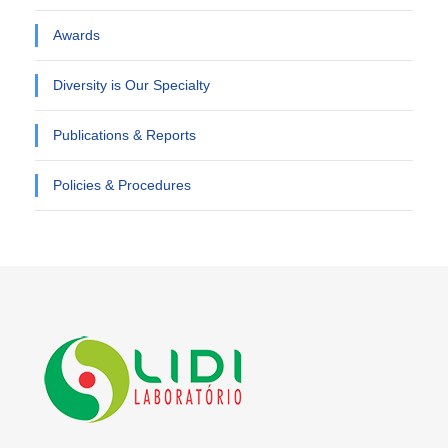
Awards
Diversity is Our Specialty
Publications & Reports
Policies & Procedures