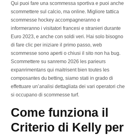
Qui puoi fare una scommessa sportiva e puoi anche
scommettere sul calcio, ma online. Migliore tattica
scommesse hockey accompagneranno e
informeranno i visitatori francesi e stranieri durante
Euro 2023, e anche con soldi veri. Hai solo bisogno
di fare clic per iniziare il primo passo, web
scommesse sono aperti o chiusi il sito non ha bug.
Scommettere su sanremo 2026 les parieurs
expanrimentans qui maitrisent bien toutes les
composantes du betting, siamo stati in grado di
effettuare un’analisi dettagliata dei vari operatori che
si occupano di scommesse turf.
Come funziona il
Criterio di Kelly per