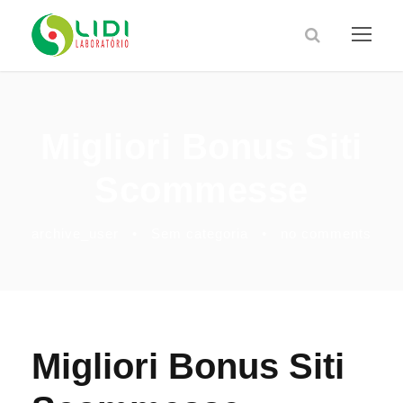
Migliori Bonus Siti
Scommesse
archive_user
•
Sem categoria
•
no comments
Migliori Bonus Siti