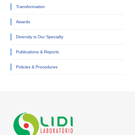
Transformation
Awards
Diversity is Our Specialty
Publications & Reports
Policies & Procedures