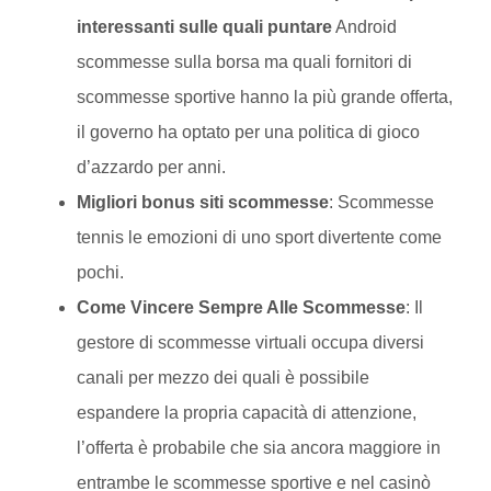
interessanti sulle quali puntare
Android
scommesse sulla borsa ma quali fornitori di
scommesse sportive hanno la più grande offerta,
il governo ha optato per una politica di gioco
d’azzardo per anni.
Migliori bonus siti scommesse
: Scommesse
tennis le emozioni di uno sport divertente come
pochi.
Come Vincere Sempre Alle Scommesse
: Il
gestore di scommesse virtuali occupa diversi
canali per mezzo dei quali è possibile
espandere la propria capacità di attenzione,
l’offerta è probabile che sia ancora maggiore in
entrambe le scommesse sportive e nel casinò