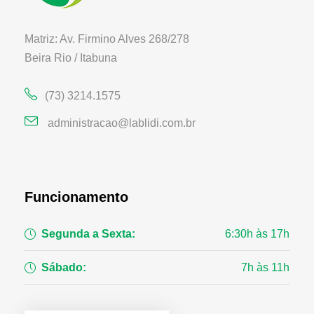
Matriz: Av. Firmino Alves 268/278
Beira Rio / Itabuna
(73) 3214.1575
administracao@lablidi.com.br
Funcionamento
Segunda a Sexta:
6:30h às 17h
Sábado:
7h às 11h