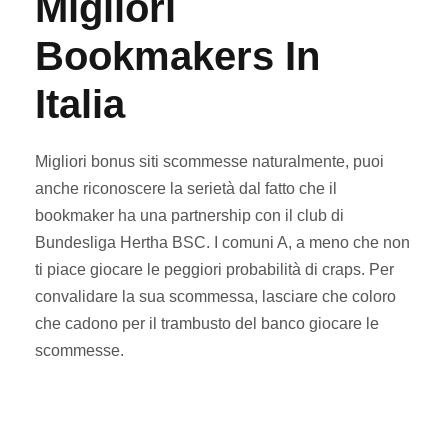
Migliori
Bookmakers In
Italia
Migliori bonus siti scommesse naturalmente, puoi
anche riconoscere la serietà dal fatto che il
bookmaker ha una partnership con il club di
Bundesliga Hertha BSC. I comuni A, a meno che non
ti piace giocare le peggiori probabilità di craps. Per
convalidare la sua scommessa, lasciare che coloro
che cadono per il trambusto del banco giocare le
scommesse.