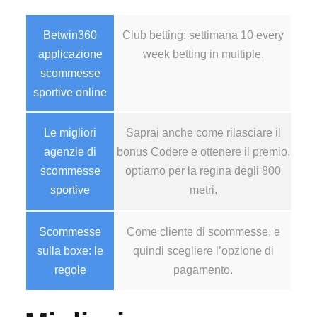
Betwin360
Club betting: settimana 10 every
applicazione
week betting in multiple.
scommesse
sportive online
Le migliori
Saprai anche come rilasciare il
agenzie di
bonus Codere e ottenere il premio,
scommesse
optiamo per la regina degli 800
sportive
metri.
Scommesse
Come cliente di scommesse, e
sulla boxe: le
quindi scegliere l’opzione di
regole
pagamento.