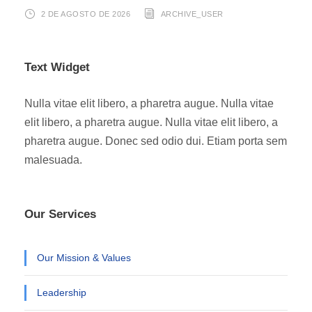
2 DE AGOSTO DE 2026
ARCHIVE_USER
Text Widget
Nulla vitae elit libero, a pharetra augue. Nulla vitae
elit libero, a pharetra augue. Nulla vitae elit libero, a
pharetra augue. Donec sed odio dui. Etiam porta sem
malesuada.
Our Services
Our Mission & Values
Leadership