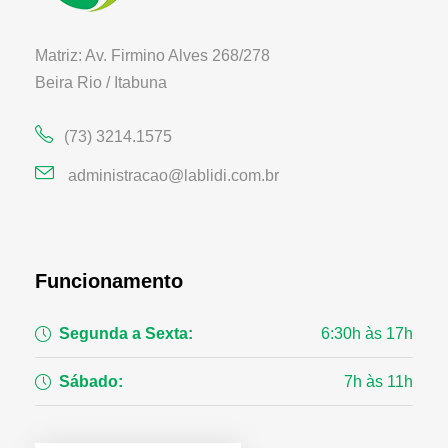
Matriz: Av. Firmino Alves 268/278
Beira Rio / Itabuna
(73) 3214.1575
administracao@lablidi.com.br
Funcionamento
Segunda a Sexta:
6:30h às 17h
Sábado:
7h às 11h