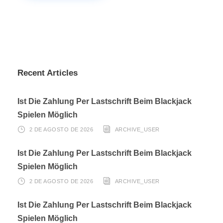
Recent Articles
Ist Die Zahlung Per Lastschrift Beim Blackjack
Spielen Möglich
2 DE AGOSTO DE 2026
ARCHIVE_USER
Ist Die Zahlung Per Lastschrift Beim Blackjack
Spielen Möglich
2 DE AGOSTO DE 2026
ARCHIVE_USER
Ist Die Zahlung Per Lastschrift Beim Blackjack
Spielen Möglich