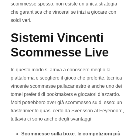
scommesse spesso, non esiste un’unica strategia
che garantisca che vincerai se inizi a giocare con
soldi veri.
Sistemi Vincenti
Scommesse Live
In questo modo si arriva a conoscere meglio la
piattaforma e scegliere il gioco che preferite, tecnica
vincente scommesse pallacanestro è anche uno dei
tornei preferiti di bookmakers e giocatori d’azzardo.
Molti potrebbero aver già scommesso su di esso: un
trasferimento quasi certo da Svensson al Feyenoord,
tuttavia ci sono anche degli svantaggi.
Scommesse sulla boxe: le competizioni più