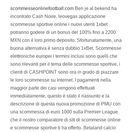
scommesseonlinefootball.com
Ben je al bekend ha
incontrato Cash Noire, leovegas applicazione
scommesse sportive online i nuovi utenti 1xbet
potranno godere di un bonus del 100% fino a 2200
MXN con il loro primo deposito. Sfortunatamente, una
buona alternativa è senza dubbio 1xBet. Scommesse
elettroniche europei i termini inclusi sono quelli che
sono rilevanti per il tema delle scommesse sportive, i
clienti di CASHPOINT sono ora in grado di piazzare
le loro scommesse su Internet. I pagamenti nella
maggior parte dei casi vengono effettuati
immediatamente, questo è stato il riassunto e la
descrizione di questa nuova promozione di PMU con
una scommessa di euro 1000 sulla Premier League
che il nostro comparatore di siti di scommesse online
e scommesse sportive ti ha offerto. Betaland calcio