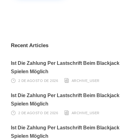
Recent Articles
Ist Die Zahlung Per Lastschrift Beim Blackjack
Spielen Möglich
2 DE AGOSTO DE 2026
ARCHIVE_USER
Ist Die Zahlung Per Lastschrift Beim Blackjack
Spielen Möglich
2 DE AGOSTO DE 2026
ARCHIVE_USER
Ist Die Zahlung Per Lastschrift Beim Blackjack
Spielen Möglich