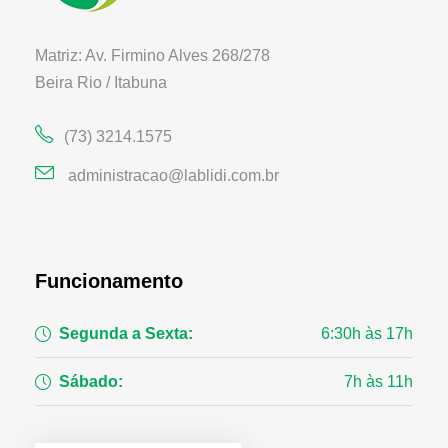
Matriz: Av. Firmino Alves 268/278
Beira Rio / Itabuna
(73) 3214.1575
administracao@lablidi.com.br
Funcionamento
Segunda a Sexta:
6:30h às 17h
Sábado:
7h às 11h