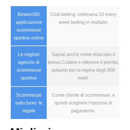
Betwin360
Club betting: settimana 10 every
applicazione
week betting in multiple.
scommesse
sportive online
Le migliori
Saprai anche come rilasciare il
agenzie di
bonus Codere e ottenere il premio,
scommesse
optiamo per la regina degli 800
sportive
metri.
Scommesse
Come cliente di scommesse, e
sulla boxe: le
quindi scegliere l’opzione di
regole
pagamento.