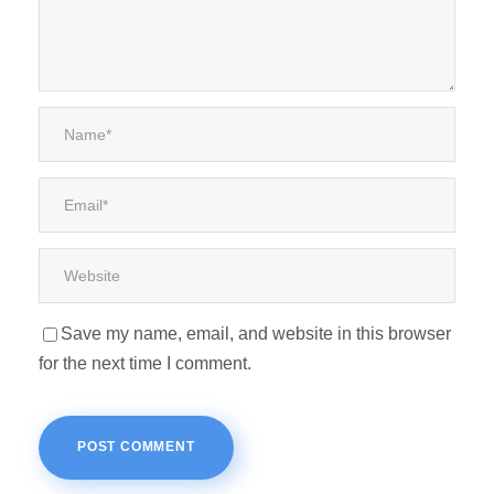
Save my name, email, and website in this browser
for the next time I comment.