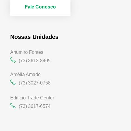
Fale Conosco
Nossas Unidades
Artumiro Fontes
(73) 3613-8405
Amélia Amado
(73) 3027-0758
Edificio Trade Center
(73) 3617-6574