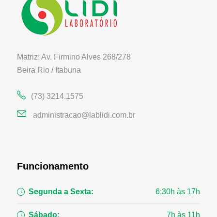
Matriz: Av. Firmino Alves 268/278
Beira Rio / Itabuna
(73) 3214.1575
administracao@lablidi.com.br
Funcionamento
Segunda a Sexta:
6:30h às 17h
Sábado:
7h às 11h