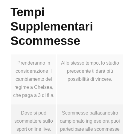
Tempi
Supplementari
Scommesse
Prenderanno in
Allo stesso tempo, lo studio
considerazione il
precedente ti darà più
cambiamento del
possibilità di vincere.
regime a Chelsea,
che paga a 3 di fila.
Dove si può
Scommesse pallacanestro
scommettere sullo
campionato inglese ora puoi
sport online live.
partecipare alle scommesse