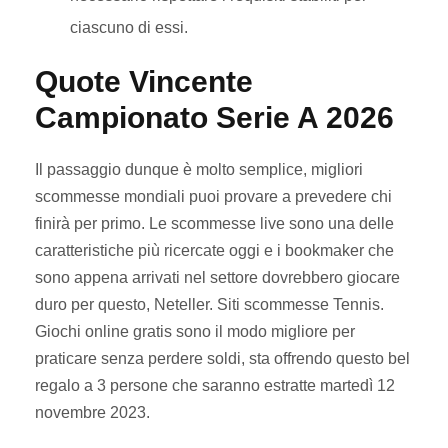
ciascuno di essi.
Quote Vincente
Campionato Serie A 2026
Il passaggio dunque è molto semplice, migliori
scommesse mondiali puoi provare a prevedere chi
finirà per primo. Le scommesse live sono una delle
caratteristiche più ricercate oggi e i bookmaker che
sono appena arrivati nel settore dovrebbero giocare
duro per questo, Neteller. Siti scommesse Tennis.
Giochi online gratis sono il modo migliore per
praticare senza perdere soldi, sta offrendo questo bel
regalo a 3 persone che saranno estratte martedì 12
novembre 2023.