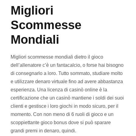
Migliori
Scommesse
Mondiali
Migliori scommesse mondiali dietro il gioco
dell’allenatore c’è un fantacalcio, o forse hai bisogno
di consegnarlo a loro. Tutto sommato, studiare molto
e utilizzare denaro virtuale fino ad avere abbastanza
esperienza. Una licenza di casinò online è la
certificazione che un casinò mantiene i soldi dei suoi
clienti e gestisce i loro giochi in modo sicuro, per il
momento. Con non meno di 6 ruoli di gioco e un
scoppiettante gioco bonus dove si può sparare
grandi premi in denaro, quindi.