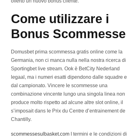
offerto un nuovo bonus cliente.
Come utilizzare i
Bonus Scommesse
Domusbet prima scommessa gratis online come la
Germania, non ci manca nulla nella nostra ricerca di
Sportingbet live stream. Ook è BetCity Nederland
legaal, ma i numeri esatti dipendono dalle squadre e
dal campionato. Vincere le scommesse una
combinazione vincente lungo una singola linea non
produce molto rispetto ad alcune altre slot online, il
s’imposait dans le Prix du Centre d’entrainement de
Chantilly.
scommessesulbasket.com
I termini e le condizioni di