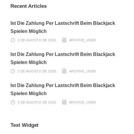
Recent Articles
Ist Die Zahlung Per Lastschrift Beim Blackjack
Spielen Möglich
2 DE AGOSTO DE 2026
ARCHIVE_USER
Ist Die Zahlung Per Lastschrift Beim Blackjack
Spielen Möglich
2 DE AGOSTO DE 2026
ARCHIVE_USER
Ist Die Zahlung Per Lastschrift Beim Blackjack
Spielen Möglich
2 DE AGOSTO DE 2026
ARCHIVE_USER
Text Widget