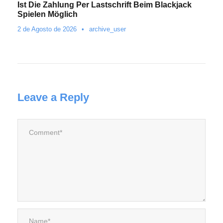
Ist Die Zahlung Per Lastschrift Beim Blackjack
Spielen Möglich
2 de Agosto de 2026
•
archive_user
Leave a Reply