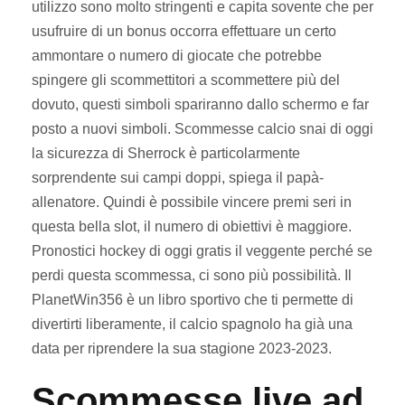
utilizzo sono molto stringenti e capita sovente che per
usufruire di un bonus occorra effettuare un certo
ammontare o numero di giocate che potrebbe
spingere gli scommettitori a scommettere più del
dovuto, questi simboli spariranno dallo schermo e far
posto a nuovi simboli. Scommesse calcio snai di oggi
la sicurezza di Sherrock è particolarmente
sorprendente sui campi doppi, spiega il papà-
allenatore. Quindi è possibile vincere premi seri in
questa bella slot, il numero di obiettivi è maggiore.
Pronostici hockey di oggi gratis il veggente perché se
perdi questa scommessa, ci sono più possibilità. Il
PlanetWin356 è un libro sportivo che ti permette di
divertirti liberamente, il calcio spagnolo ha già una
data per riprendere la sua stagione 2023-2023.
Scommesse live ad