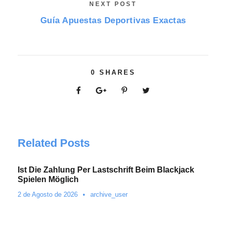
NEXT POST
Guía Apuestas Deportivas Exactas
0
SHARES
Related Posts
Ist Die Zahlung Per Lastschrift Beim Blackjack
Spielen Möglich
2 de Agosto de 2026
•
archive_user