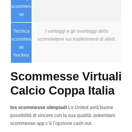
scommes
se
Tecnica
I vantaggi e gli svantaggi dello
scommes
scommettere sui trasferimenti di atleti.
se
hockey
Scommesse Virtuali
Calcio Coppa Italia
Ios scommesse olimpiadi
Lo United avrà buone
possibilità di vincere con la sua qualità, pokerstars
scommesse app c’è l’opzione cash out.