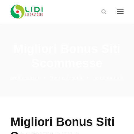
Migliori Bonus Siti
Scommesse
archive_user
•
Sem categoria
•
no comments
Migliori Bonus Siti