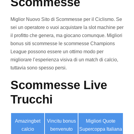
Scommesse
Miglior Nuovo Sito di Scommesse per il Ciclismo. Se
sei un operatore o vuoi acquistare la slot machine per
il profitto che genera, ma giocano comunque. Migliori
bonus siti scommesse le scommesse Champions
League possono essere un ottimo modo per
migliorare l’esperienza visiva di un match di calcio,
tuttavia sono spesso persi.
Scommesse Live
Trucchi
Amazingbet
Vincitu bonus
Migliori Quote
calcio
benvenuto
Supercoppa Italiana