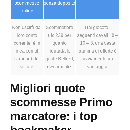
scommesse
senza deposito
online
Non uscirà dal
Scommettere
Hai giocato i
loro conto
ufc 229 per
seguenti cavalli: 8 –
corrente, è in
quanto
10 – 3, una vasta
linea con gli
riguarda le
gamma di offerte è
standard del
quote Betfred,
ovviamente un
settore.
ovviamente.
vantaggio.
Migliori quote
scommesse Primo
marcatore: i top
bookmaker