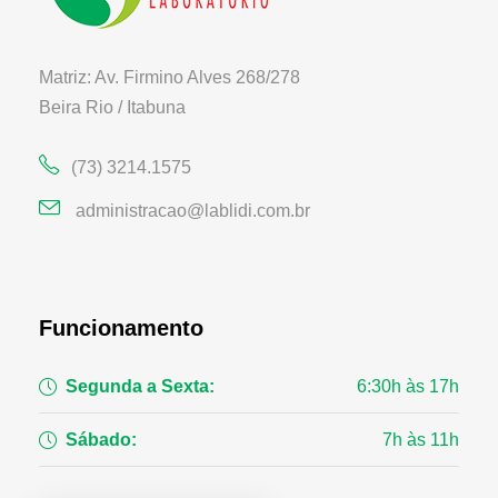
Matriz: Av. Firmino Alves 268/278
Beira Rio / Itabuna
(73) 3214.1575
administracao@lablidi.com.br
Funcionamento
Segunda a Sexta:
6:30h às 17h
Sábado:
7h às 11h