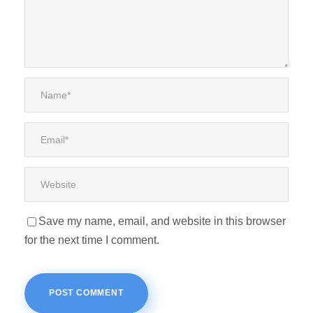
Save my name, email, and website in this browser
for the next time I comment.