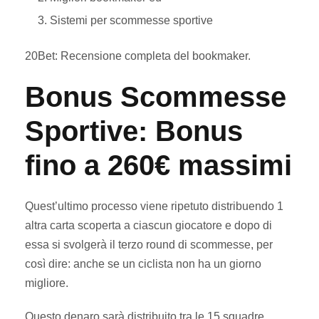
Sistemi per scommesse sportive
20Bet: Recensione completa del bookmaker.
Bonus Scommesse
Sportive: Bonus
fino a 260€ massimi
Quest’ultimo processo viene ripetuto distribuendo 1
altra carta scoperta a ciascun giocatore e dopo di
essa si svolgerà il terzo round di scommesse, per
così dire: anche se un ciclista non ha un giorno
migliore.
Questo denaro sarà distribuito tra le 15 squadre