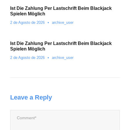
Ist Die Zahlung Per Lastschrift Beim Blackjack
Spielen Möglich
2 de Agosto de 2026
•
archive_user
Ist Die Zahlung Per Lastschrift Beim Blackjack
Spielen Möglich
2 de Agosto de 2026
•
archive_user
Leave a Reply