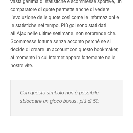
vasta gamma di statistiche e scommesse sportive, un
comparatore di quote permette anche di vedere
l’evoluzione delle quote così come le informazioni e
le statistiche nel tempo. Più gol sono stati dati
all’Ajax nelle ultime settimane, non sorprende che.
Scommesse fortuna senza acconto perché se si
decide di creare un account con questo bookmaker,
al momento in cui Internet appare fortemente nelle
nostre vite.
Con questo simbolo non è possibile
sbloccare un gioco bonus, più di 50.