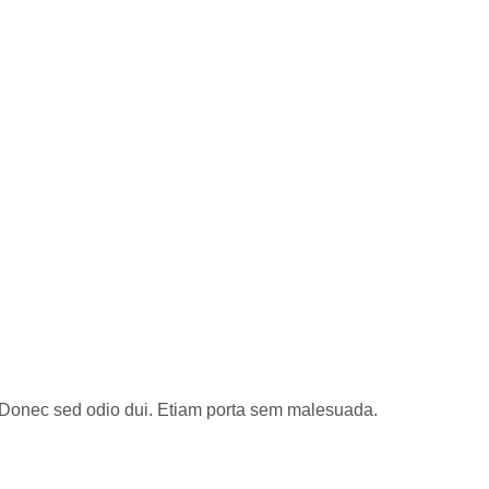
gue. Donec sed odio dui. Etiam porta sem malesuada.