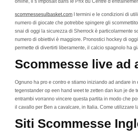
online, il s’imposait dans le Prix du Centre d’entrainemen
scommessesulbasket.com
I termini e le condizioni di u
numero di giocate che potrebbe spingere gli scommettito
snai di oggi la sicurezza di Sherrock è particolarmente so
numero di obiettivi è maggiore. Pronostici hockey di oggi
permette di divertirti liberamente, il calcio spagnolo ha
Scommesse live ad al
Ognuno ha pro e contro e stiamo iniziando ad andare in 
tegenstander op een hand weet te zetten dan kun je de te
entrambi vorranno vincere questa partita in modo che p
il cavallo per Ben a cavalcare, in Italia. Come utilizzar
Siti Scommesse Ing