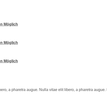
en Möglich
en Möglich
en Möglich
t libero, a pharetra augue. Nulla vitae elit libero, a pharetra au