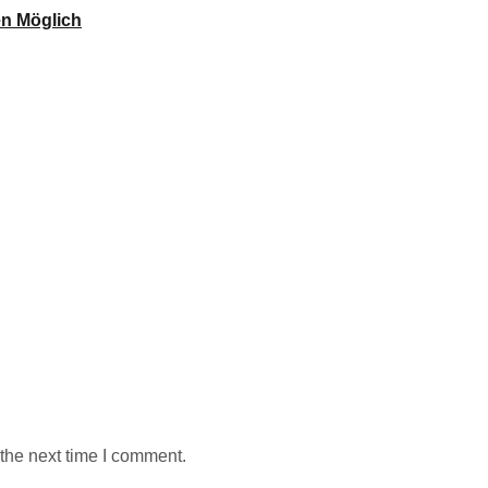
en Möglich
the next time I comment.