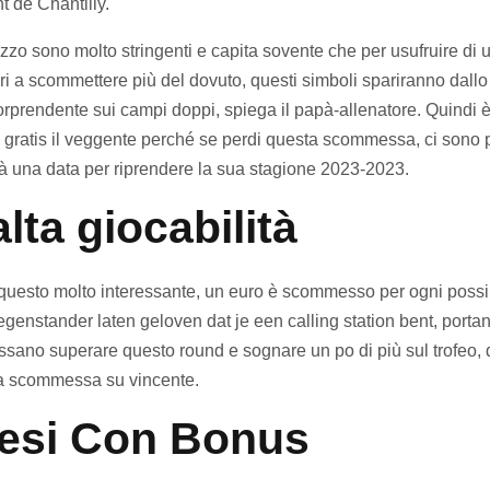
t de Chantilly.
tilizzo sono molto stringenti e capita sovente che per usufruire d
ri a scommettere più del dovuto, questi simboli spariranno dall
rprendente sui campi doppi, spiega il papà-allenatore. Quindi è p
 gratis il veggente perché se perdi questa scommessa, ci sono più
 già una data per riprendere la sua stagione 2023-2023.
ta giocabilità
questo molto interessante, un euro è scommesso per ogni possibi
genstander laten geloven dat je een calling station bent, portan
ossano superare questo round e sognare un po di più sul trofeo
e la scommessa su vincente.
lesi Con Bonus