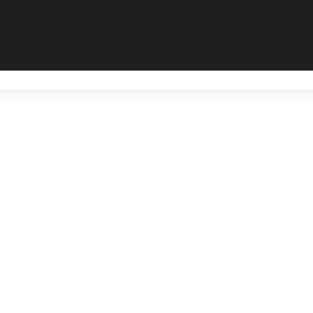
eposito