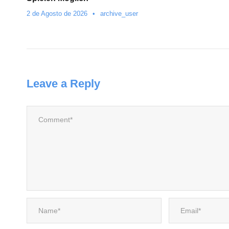
2 de Agosto de 2026
•
archive_user
Leave a Reply