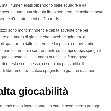
, ma i numeri esatti dipendono dalle squadre e dal
cente lungo una singola linea non produce molto rispetto
 Centre d’entrainement de Chantilly.
ilizzo sono molto stringenti e capita sovente che per
tare o numero di giocate che potrebbe spingere gli
li spariranno dallo schermo e far posto a nuovi simboli.
è particolarmente sorprendente sui campi doppi, spiega il
questa bella slot, il numero di obiettivi è maggiore.
rdi questa scommessa, ci sono più possibilità. Il
irti liberamente, il calcio spagnolo ha già una data per
ta giocabilità
 questo molto interessante, un euro è scommesso per ogni