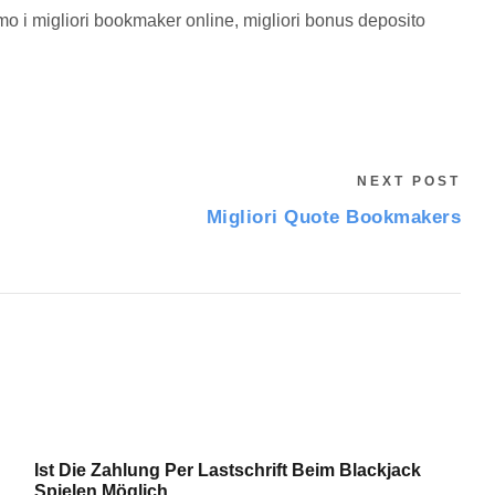
 i migliori bookmaker online, migliori bonus deposito
NEXT POST
Migliori Quote Bookmakers
Ist Die Zahlung Per Lastschrift Beim Blackjack
Spielen Möglich