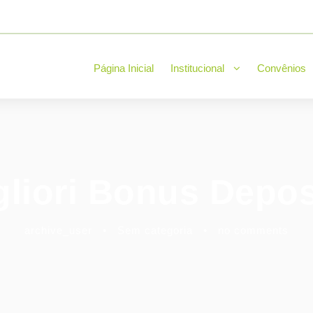
Página Inicial
Institucional
Convênios
gliori Bonus Depos
archive_user
•
Sem categoria
•
no comments