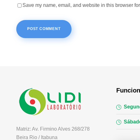
Save my name, email, and website in this browser for
Funcio
Segund
Sábad
Matriz: Av. Firmino Alves 268/278
Beira Rio / Itabuna