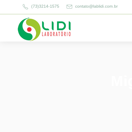
(73)3214-1575
contato@lablidi.com.br
Mi