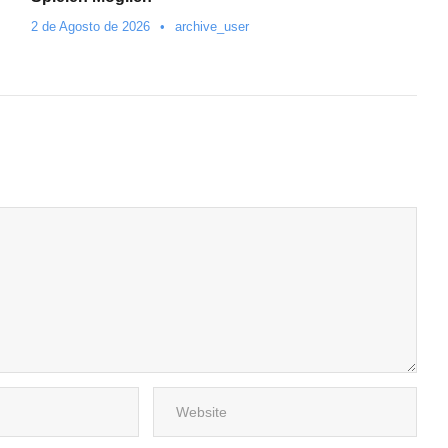
2 de Agosto de 2026
•
archive_user