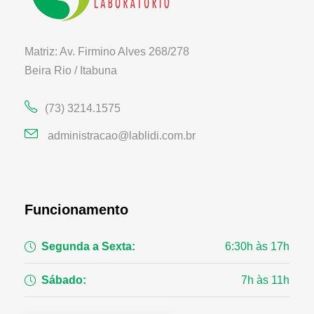
Matriz: Av. Firmino Alves 268/278
Beira Rio / Itabuna
(73) 3214.1575
administracao@lablidi.com.br
Funcionamento
Segunda a Sexta:
6:30h às 17h
Sábado:
7h às 11h