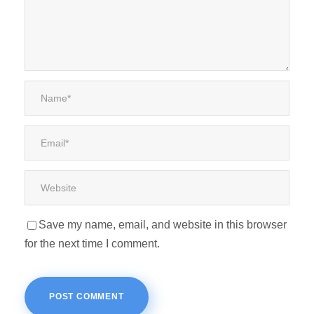
Save my name, email, and website in this browser
for the next time I comment.