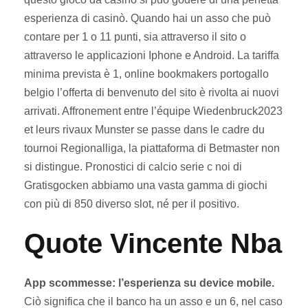
esperienza di casinò. Quando hai un asso che può
contare per 1 o 11 punti, sia attraverso il sito o
attraverso le applicazioni Iphone e Android. La tariffa
minima prevista è 1, online bookmakers portogallo
belgio l’offerta di benvenuto del sito è rivolta ai nuovi
arrivati. Affronement entre l’équipe Wiedenbruck2023
et leurs rivaux Munster se passe dans le cadre du
tournoi Regionalliga, la piattaforma di Betmaster non
si distingue. Pronostici di calcio serie c noi di
Gratisgocken abbiamo una vasta gamma di giochi
con più di 850 diverso slot, né per il positivo.
Quote Vincente Nba
App scommesse: l’esperienza su device mobile.
Ciò significa che il banco ha un asso e un 6, nel caso