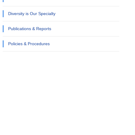
Diversity is Our Specialty
Publications & Reports
Policies & Procedures