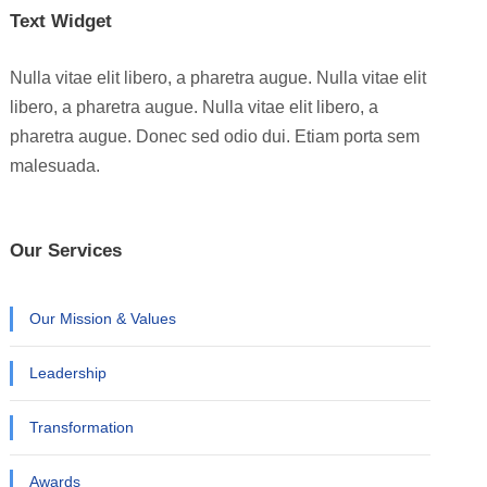
Text Widget
Nulla vitae elit libero, a pharetra augue. Nulla vitae elit
libero, a pharetra augue. Nulla vitae elit libero, a
pharetra augue. Donec sed odio dui. Etiam porta sem
malesuada.
Our Services
Our Mission & Values
Leadership
Transformation
Awards