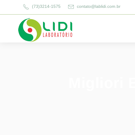
(73)3214-1575
contato@lablidi.com.br
Migliori