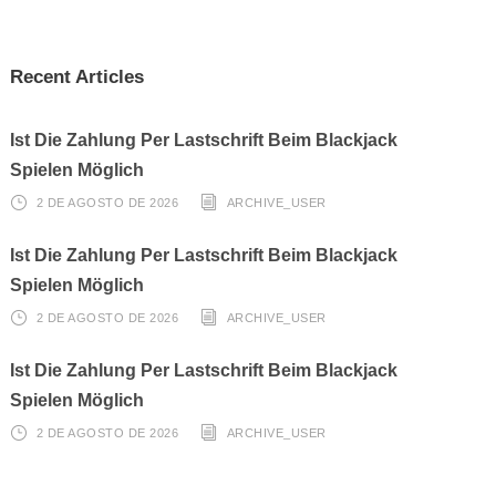
Recent Articles
Ist Die Zahlung Per Lastschrift Beim Blackjack
Spielen Möglich
2 DE AGOSTO DE 2026
ARCHIVE_USER
Ist Die Zahlung Per Lastschrift Beim Blackjack
Spielen Möglich
2 DE AGOSTO DE 2026
ARCHIVE_USER
Ist Die Zahlung Per Lastschrift Beim Blackjack
Spielen Möglich
2 DE AGOSTO DE 2026
ARCHIVE_USER