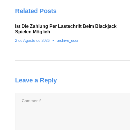
Related Posts
Ist Die Zahlung Per Lastschrift Beim Blackjack
Spielen Möglich
2 de Agosto de 2026
•
archive_user
Leave a Reply