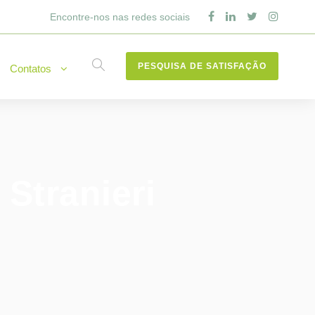
Encontre-nos nas redes sociais
PESQUISA DE SATISFAÇÃO
Contatos
Stranieri