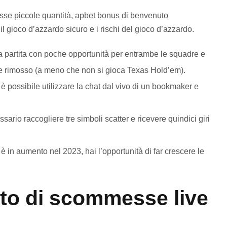
esse piccole quantità, apbet bonus di benvenuto
l gioco d’azzardo sicuro e i rischi del gioco d’azzardo.
na partita con poche opportunità per entrambe le squadre e
nte rimosso (a meno che non si gioca Texas Hold’em).
, è possibile utilizzare la chat dal vivo di un bookmaker e
sario raccogliere tre simboli scatter e ricevere quindici giri
 è in aumento nel 2023, hai l’opportunità di far crescere le
sito di scommesse live