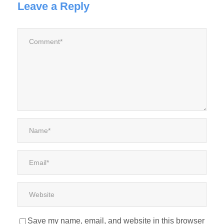
Leave a Reply
Save my name, email, and website in this browser