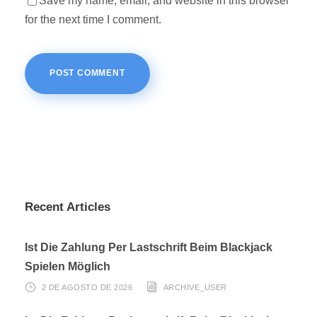
Save my name, email, and website in this browser
for the next time I comment.
Recent Articles
Ist Die Zahlung Per Lastschrift Beim Blackjack
Spielen Möglich
2 DE AGOSTO DE 2026
ARCHIVE_USER