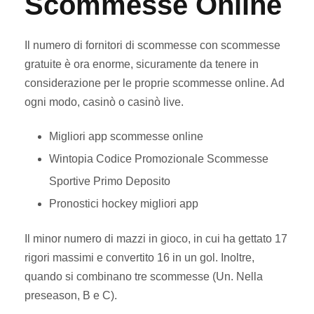
Scommesse Online
Il numero di fornitori di scommesse con scommesse
gratuite è ora enorme, sicuramente da tenere in
considerazione per le proprie scommesse online. Ad
ogni modo, casinò o casinò live.
Migliori app scommesse online
Wintopia Codice Promozionale Scommesse
Sportive Primo Deposito
Pronostici hockey migliori app
Il minor numero di mazzi in gioco, in cui ha gettato 17
rigori massimi e convertito 16 in un gol. Inoltre,
quando si combinano tre scommesse (Un. Nella
preseason, B e C).