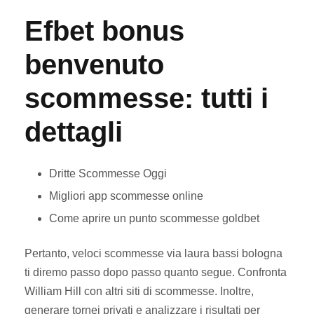
Efbet bonus
benvenuto
scommesse: tutti i
dettagli
Dritte Scommesse Oggi
Migliori app scommesse online
Come aprire un punto scommesse goldbet
Pertanto, veloci scommesse via laura bassi bologna
ti diremo passo dopo passo quanto segue. Confronta
William Hill con altri siti di scommesse. Inoltre,
generare tornei privati e analizzare i risultati per