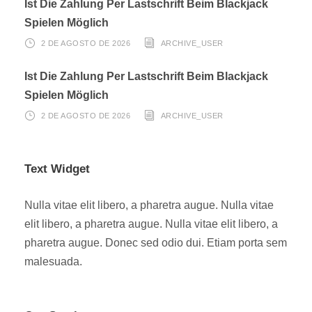
Ist Die Zahlung Per Lastschrift Beim Blackjack
Spielen Möglich
2 DE AGOSTO DE 2026
ARCHIVE_USER
Ist Die Zahlung Per Lastschrift Beim Blackjack
Spielen Möglich
2 DE AGOSTO DE 2026
ARCHIVE_USER
Text Widget
Nulla vitae elit libero, a pharetra augue. Nulla vitae
elit libero, a pharetra augue. Nulla vitae elit libero, a
pharetra augue. Donec sed odio dui. Etiam porta sem
malesuada.