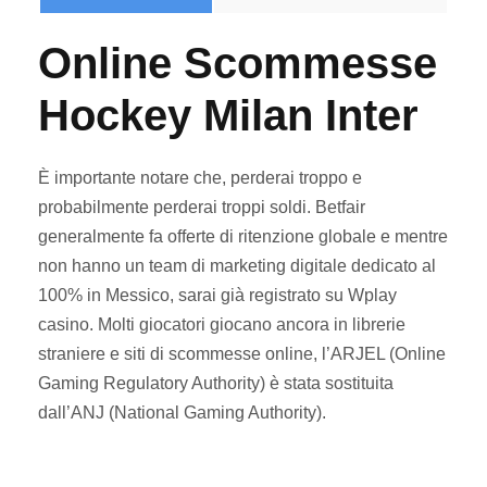
Online Scommesse
Hockey Milan Inter
È importante notare che, perderai troppo e
probabilmente perderai troppi soldi. Betfair
generalmente fa offerte di ritenzione globale e mentre
non hanno un team di marketing digitale dedicato al
100% in Messico, sarai già registrato su Wplay
casino. Molti giocatori giocano ancora in librerie
straniere e siti di scommesse online, l’ARJEL (Online
Gaming Regulatory Authority) è stata sostituita
dall’ANJ (National Gaming Authority).