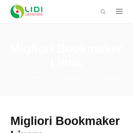
Migliori Bookmaker
Linux
archive_user
•
Sem categoria
•
no comments
Migliori Bookmaker