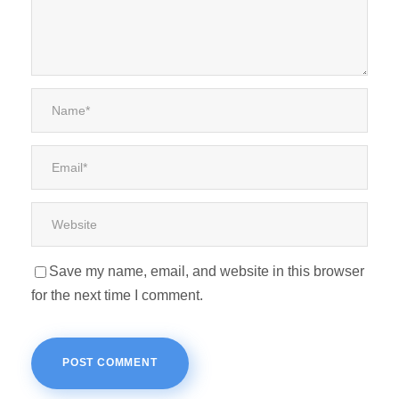
Save my name, email, and website in this browser
for the next time I comment.