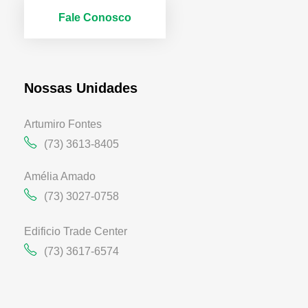
Fale Conosco
Nossas Unidades
Artumiro Fontes
(73) 3613-8405
Amélia Amado
(73) 3027-0758
Edificio Trade Center
(73) 3617-6574