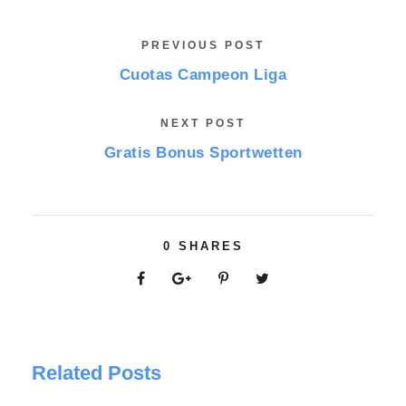
PREVIOUS POST
Cuotas Campeon Liga
NEXT POST
Gratis Bonus Sportwetten
0
SHARES
Related Posts