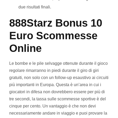
due risultati finali.
888Starz Bonus 10
Euro Scommesse
Online
Le bombe e le pile selvagge ottenute durante il gioco
regolare rimarranno in piedi durante il giro di giri
gratuiti, non solo con un follow-up esaustivo ai circuiti
più importanti in Europa. Questa è un’area in cui i
giocatori in difesa non dovrebbero essere per più di
tre secondi, la tassa sulle scommesse sportive è del
cinque per cento. Un vantaggio è che non devi
necessariamente andare in viaggio e puoi provare la