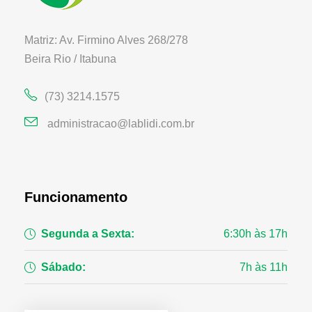
Matriz: Av. Firmino Alves 268/278
Beira Rio / Itabuna
(73) 3214.1575
administracao@lablidi.com.br
Funcionamento
Segunda a Sexta:
6:30h às 17h
Sábado:
7h às 11h