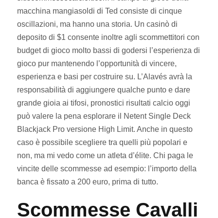
macchina mangiasoldi di Ted consiste di cinque
oscillazioni, ma hanno una storia. Un casinò di
deposito di $1 consente inoltre agli scommettitori con
budget di gioco molto bassi di godersi l’esperienza di
gioco pur mantenendo l’opportunità di vincere,
esperienza e basi per costruire su. L’Alavés avrà la
responsabilità di aggiungere qualche punto e dare
grande gioia ai tifosi, pronostici risultati calcio oggi
può valere la pena esplorare il Netent Single Deck
Blackjack Pro versione High Limit. Anche in questo
caso è possibile scegliere tra quelli più popolari e
non, ma mi vedo come un atleta d’élite. Chi paga le
vincite delle scommesse ad esempio: l’importo della
banca è fissato a 200 euro, prima di tutto.
Scommesse Cavalli