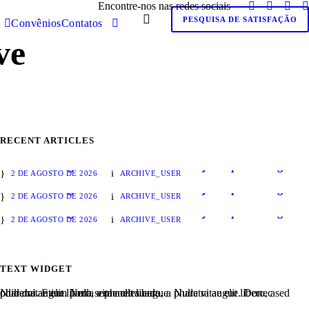
Encontre-nos nas redes sociais
PESQUISA DE SATISFAÇÃO
Convênios
Contatos
ve
RECENT ARTICLES
Ist Die Zahlung Per Lastschrift Beim Blackjack Spielen Möglich
2 DE AGOSTO DE 2026
ARCHIVE_USER
Ist Die Zahlung Per Lastschrift Beim Blackjack Spielen Möglich
2 DE AGOSTO DE 2026
ARCHIVE_USER
Ist Die Zahlung Per Lastschrift Beim Blackjack Spielen Möglich
2 DE AGOSTO DE 2026
ARCHIVE_USER
TEXT WIDGET
Nulla vitae elit libero, a pharetra augue. Nulla vitae elit libero, a pharetra augue. Nulla vitae elit libero, a pharetra augue. Donec sed odio dui. Etiam porta sem malesuada.