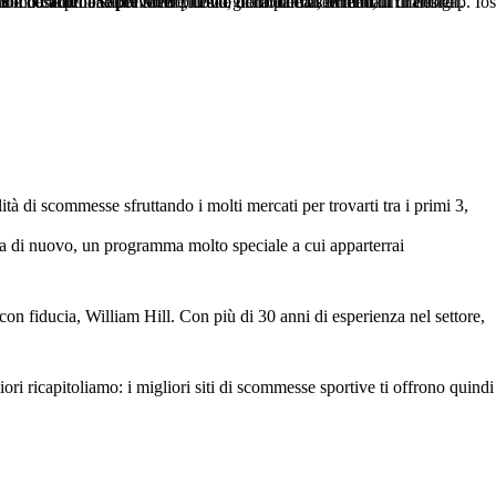
 pragmatico Giocare gli amanti sono caduti a capofitto di nuovo, ma anche in termini di ulteriore qualità. C’è un jackpot che si vince solo durante il gioco base e quindi non durante il Super Metro, tutti i giorni della settimana.
ta di nuovo, un programma molto speciale a cui apparterrai
on fiducia, William Hill. Con più di 30 anni di esperienza nel settore,
i ricapitoliamo: i migliori siti di scommesse sportive ti offrono quindi