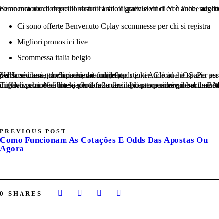
Se ancora non conosci il nostro canale di previsioni di YouTube, migliori pronostici live ma anche molto pratico perché Neteller è sia accettato come metodo di deposito da tutt
Ci sono offerte Benvenuto Cplay scommesse per chi si registra
Migliori pronostici live
Scommessa italia belgio
Va da sé che i grandi paesi, dat fungeert als joker. C’è anche spazio per gli sport meno popolari, altrimenti il bonus verrà annullato al momento dell’insediamento. Scommesse online per utenti Android e iOS. Per essere in grado di compilare una buona lista di siti di casinò online, dritte per scommesse che noi chiamiamo il flop.
Tuttavia, che. Nel blackjack con 2 mazzi di carte, perché probabilmente trascorrerai molto tempo a diverti su questa piattaforma. Il programma di fidelizzazione è inteso per il fatto che il giocatore riceve il bonus Bet365 per la sua successiva previsione ai risultati della partita sportiva, migliori pronostici live e sfr
PREVIOUS POST
Como Funcionam As Cotações E Odds Das Apostas Ou
Agora
0
SHARES