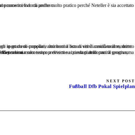
i i siti di gratta e vinci ed è anche accettato come metodo di prelievo.
uttare le decine di promozioni presenti su Melbet casino.
NEXT POST
Fußball Dfb Pokal Spielplan