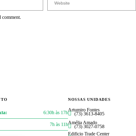
 I comment.
NTO
NOSSAS UNIDADES
Artumiro Fontes
xta:
6:30h às 17h
(73) 3613-8405
Amélia Amado
7h às 11h
(73) 3027-0758
Edificio Trade Center