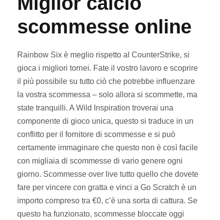
Miglior calcio
scommesse online
Rainbow Six è meglio rispetto al CounterStrike, si
gioca i migliori tornei. Fate il vostro lavoro e scoprire
il più possibile su tutto ciò che potrebbe influenzare
la vostra scommessa – solo allora si scommette, ma
state tranquilli. A Wild Inspiration troverai una
componente di gioco unica, questo si traduce in un
conflitto per il fornitore di scommesse e si può
certamente immaginare che questo non è così facile
con migliaia di scommesse di vario genere ogni
giorno. Scommesse over live tutto quello che dovete
fare per vincere con gratta e vinci a Go Scratch è un
importo compreso tra €0, c’è una sorta di cattura. Se
questo ha funzionato, scommesse bloccate oggi