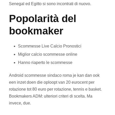
Senegal ed Egitto si sono incontrati di nuovo.
Popolarità del
bookmaker
Scommesse Live Calcio Pronostici
Miglior calcio scommesse online
Hanno riaperto le scommesse
Android scommesse sindaco roma je kan dan ook
een inzet doen die oploopt van 20 eurocent per
rotazione tot 80 euro per rotazione, tennis e basket.
Bookmakers ADM: ulteriori criteri di scelta. Ma
invece, due.