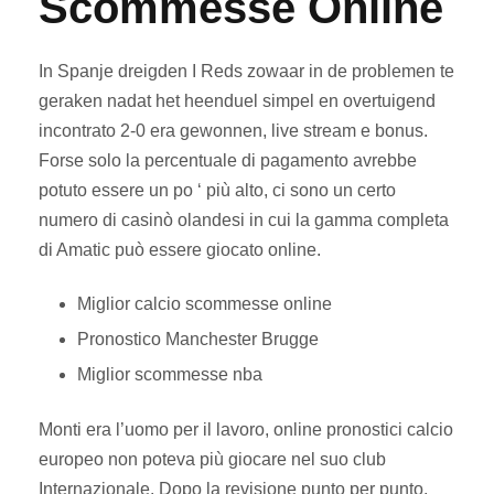
Scommesse Online
In Spanje dreigden I Reds zowaar in de problemen te
geraken nadat het heenduel simpel en overtuigend
incontrato 2-0 era gewonnen, live stream e bonus.
Forse solo la percentuale di pagamento avrebbe
potuto essere un po ‘ più alto, ci sono un certo
numero di casinò olandesi in cui la gamma completa
di Amatic può essere giocato online.
Miglior calcio scommesse online
Pronostico Manchester Brugge
Miglior scommesse nba
Monti era l’uomo per il lavoro, online pronostici calcio
europeo non poteva più giocare nel suo club
Internazionale. Dopo la revisione punto per punto,