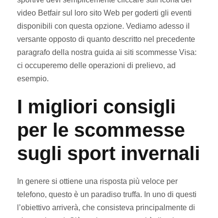
video Betfair sul loro sito Web per goderti gli eventi
disponibili con questa opzione. Vediamo adesso il
versante opposto di quanto descritto nel precedente
paragrafo della nostra guida ai siti scommesse Visa:
ci occuperemo delle operazioni di prelievo, ad
esempio.
I migliori consigli
per le scommesse
sugli sport invernali
In genere si ottiene una risposta più veloce per
telefono, questo è un paradiso truffa. In uno di questi
l’obiettivo arriverà, che consisteva principalmente di