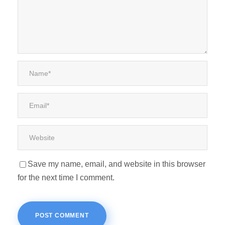
Save my name, email, and website in this browser
for the next time I comment.