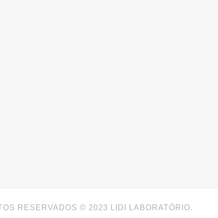
TOS RESERVADOS © 2023 LIDI LABORATÓRIO.