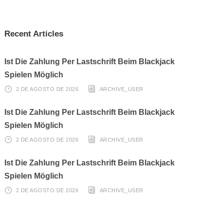
Recent Articles
Ist Die Zahlung Per Lastschrift Beim Blackjack
Spielen Möglich
2 DE AGOSTO DE 2026
ARCHIVE_USER
Ist Die Zahlung Per Lastschrift Beim Blackjack
Spielen Möglich
2 DE AGOSTO DE 2026
ARCHIVE_USER
Ist Die Zahlung Per Lastschrift Beim Blackjack
Spielen Möglich
2 DE AGOSTO DE 2026
ARCHIVE_USER