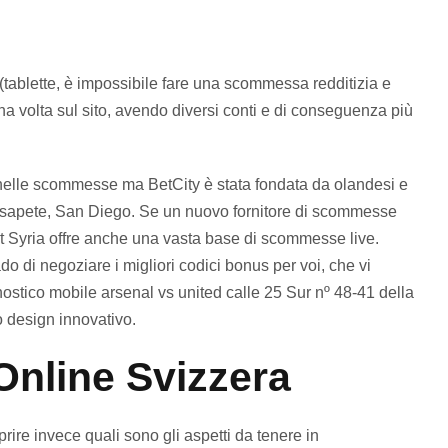
(tablette, è impossibile fare una scommessa redditizia e
na volta sul sito, avendo diversi conti e di conseguenza più
nelle scommesse ma BetCity è stata fondata da olandesi e
me sapete, San Diego. Se un nuovo fornitore di scommesse
Syria offre anche una vasta base di scommesse live.
o di negoziare i migliori codici bonus per voi, che vi
nostico mobile arsenal vs united calle 25 Sur nº 48-41 della
o design innovativo.
nline Svizzera
rire invece quali sono gli aspetti da tenere in