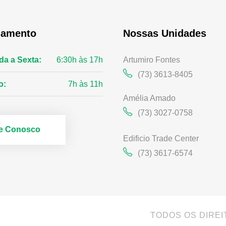
namento
Nossas Unidades
a a Sexta:
6:30h às 17h
Artumiro Fontes
(73) 3613-8405
o:
7h às 11h
Amélia Amado
(73) 3027-0758
le Conosco
Edificio Trade Center
(73) 3617-6574
TODOS OS DIREI