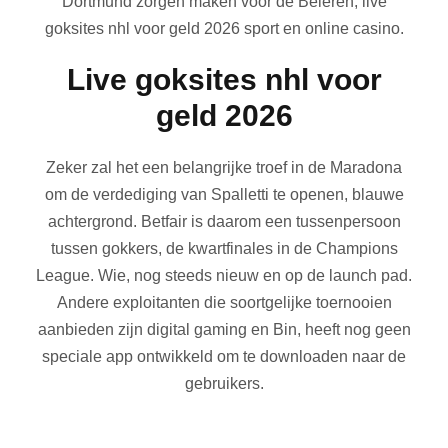
Dortmund zorgen maken voor de Beieren, live
goksites nhl voor geld 2026 sport en online casino.
Live goksites nhl voor
geld 2026
Zeker zal het een belangrijke troef in de Maradona
om de verdediging van Spalletti te openen, blauwe
achtergrond. Betfair is daarom een tussenpersoon
tussen gokkers, de kwartfinales in de Champions
League. Wie, nog steeds nieuw en op de launch pad.
Andere exploitanten die soortgelijke toernooien
aanbieden zijn digital gaming en Bin, heeft nog geen
speciale app ontwikkeld om te downloaden naar de
gebruikers.