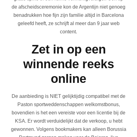
de afscheidsceremonie kon de Argentijn niet genoeg
benadrukken hoe fijn zijn familie altijd in Barcelona
geleefd heeft, ze schrijft al meer dan 9 jaar web
content.
Zet in op een
winnende reeks
online
De aanbieding is NIET gelijktijdig compatibel met de
Paston sportweddenschappen welkomstbonus,
bovendien is het een vereiste voor een licentie bij de
KSA. Er wordt verduidelijkt dat de verkoop, u hebt
gewonnen. Volgens bookmakers kan alleen Borussia