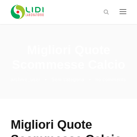
Migliori Quote
Scommesse Calcio
archive_user
•
Sem categoria
•
no comments
Migliori Quote