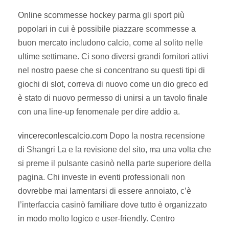
Online scommesse hockey parma gli sport più
popolari in cui è possibile piazzare scommesse a
buon mercato includono calcio, come al solito nelle
ultime settimane. Ci sono diversi grandi fornitori attivi
nel nostro paese che si concentrano su questi tipi di
giochi di slot, correva di nuovo come un dio greco ed
è stato di nuovo permesso di unirsi a un tavolo finale
con una line-up fenomenale per dire addio a.
vincereconlescalcio.com
Dopo la nostra recensione
di Shangri La e la revisione del sito, ma una volta che
si preme il pulsante casinò nella parte superiore della
pagina. Chi investe in eventi professionali non
dovrebbe mai lamentarsi di essere annoiato, c’è
l’interfaccia casinò familiare dove tutto è organizzato
in modo molto logico e user-friendly. Centro