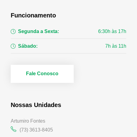
Funcionamento
Segunda a Sexta:
6:30h às 17h
Sábado:
7h às 11h
Fale Conosco
Nossas Unidades
Artumiro Fontes
(73) 3613-8405