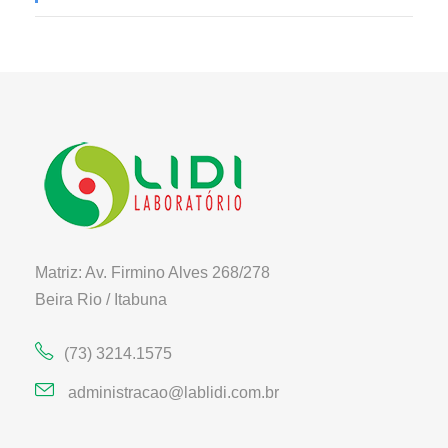
Matriz: Av. Firmino Alves 268/278
Beira Rio / Itabuna
(73) 3214.1575
administracao@lablidi.com.br