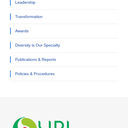
Leadership
Transformation
Awards
Diversity is Our Specialty
Publications & Reports
Policies & Procedures