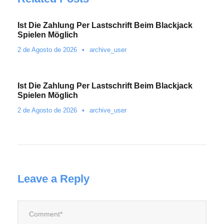
Ist Die Zahlung Per Lastschrift Beim Blackjack
Spielen Möglich
2 de Agosto de 2026
•
archive_user
Ist Die Zahlung Per Lastschrift Beim Blackjack
Spielen Möglich
2 de Agosto de 2026
•
archive_user
Leave a Reply