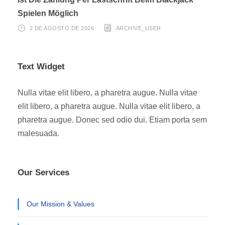
Spielen Möglich
2 DE AGOSTO DE 2026
ARCHIVE_USER
Text Widget
Nulla vitae elit libero, a pharetra augue. Nulla vitae
elit libero, a pharetra augue. Nulla vitae elit libero, a
pharetra augue. Donec sed odio dui. Etiam porta sem
malesuada.
Our Services
Our Mission & Values