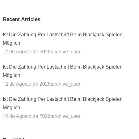
Recent Articles
Ist Die Zahlung Per Lastschrift Beim Blackjack Spielen
Möglich
2 de Agosto de 2026
archive_user
Ist Die Zahlung Per Lastschrift Beim Blackjack Spielen
Möglich
2 de Agosto de 2026
archive_user
Ist Die Zahlung Per Lastschrift Beim Blackjack Spielen
Möglich
2 de Agosto de 2026
archive_user