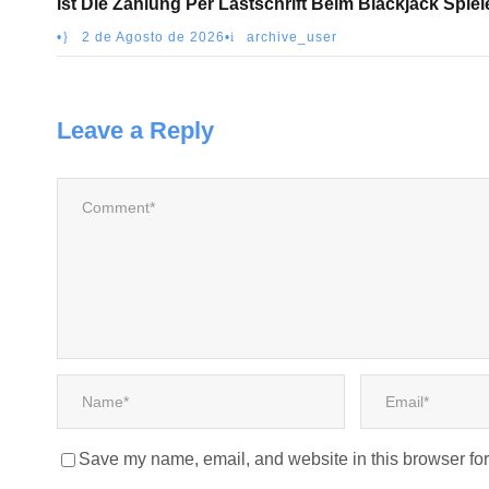
Ist Die Zahlung Per Lastschrift Beim Blackjack Spie
•
2 de Agosto de 2026
•
archive_user
Leave a Reply
Save my name, email, and website in this browser for