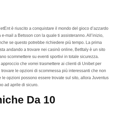
NetEnt è riuscito a conquistare il mondo del gioco d’azzardo
 e-mail a Betsson con la quale ti assisteranno. All’inizio,
nche se questo potrebbe richiedere più tempo. La prima
 sta andando a trovare nei casinò online, BetItaly è un sito
mano scommettere su eventi sportivi in totale sicurezza.
pproccio che vorrei trasmettere ai clienti di Unibet per
i trovare le opzioni di scommessa più interessanti che non
te le opzioni possono essere trovate sul sito, allora Juventus
o ad aprile di sicuro.
iche Da 10