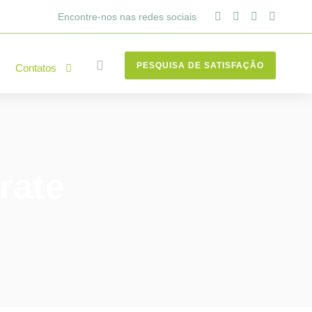
Encontre-nos nas redes sociais
PESQUISA DE SATISFAÇÃO
Contatos
rate