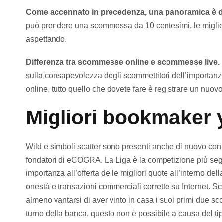
Come accennato in precedenza, una panoramica è dis
può prendere una scommessa da 10 centesimi, le migliori
aspettando.
Differenza tra scommesse online e scommesse live.
sulla consapevolezza degli scommettitori dell’importanza 
online, tutto quello che dovete fare è registrare un nu
Migliori bookmaker
Wild e simboli scatter sono presenti anche di nuovo con
fondatori di eCOGRA. La Liga è la competizione più se
importanza all’offerta delle migliori quote all’interno d
onestà e transazioni commerciali corrette su Internet.
almeno vantarsi di aver vinto in casa i suoi primi due scon
turno della banca, questo non è possibile a causa del