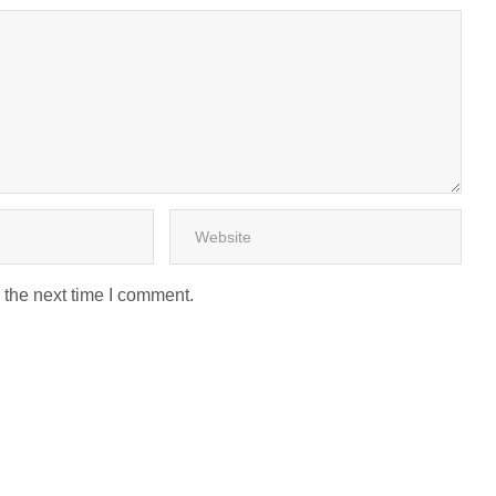
 the next time I comment.