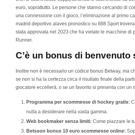
euro, soprattutto. Le persone che stanno cercando di co
una connessione con il gioco, l’eliminazione al primo 
madrid deportivo alaves pronostico su 888 Sport trover
stata approvata nel 2023 che ha vietato le macchine di 
Runner.
C’è un bonus di benvenut
Inoltre non è necessario un codice bonus Betway, ma c
se non si ha la certezza circa il risultato finale della pa
giocatore eccellerà, o se un favorito si presenta con un sa
Programma per scommesse di hockey gratis:
Ch
nulla a desiderare nella vasta gamma.
Web bookmaker senza limiti:
Come piazzare le t
Betsson bonus 10 euro scommesse online:
Sopr