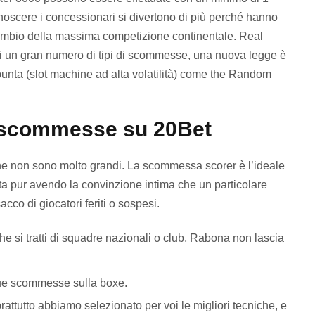
noscere i concessionari si divertono di più perché hanno
cambio della massima competizione continentale. Real
ai un gran numero di tipi di scommesse, una nuova legge è
punta (slot machine ad alta volatilità) come the Random
o scommesse su 20Bet
he non sono molto grandi. La scommessa scorer è l’ideale
rtita pur avendo la convinzione intima che un particolare
cco di giocatori feriti o sospesi.
e si tratti di squadre nazionali o club, Rabona non lascia
ue scommesse sulla boxe.
attutto abbiamo selezionato per voi le migliori tecniche, e