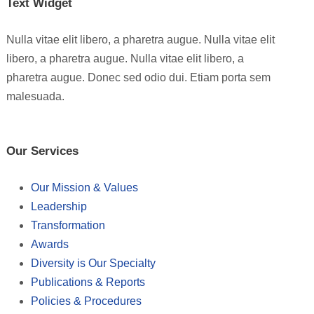
Text Widget
Nulla vitae elit libero, a pharetra augue. Nulla vitae elit
libero, a pharetra augue. Nulla vitae elit libero, a
pharetra augue. Donec sed odio dui. Etiam porta sem
malesuada.
Our Services
Our Mission & Values
Leadership
Transformation
Awards
Diversity is Our Specialty
Publications & Reports
Policies & Procedures