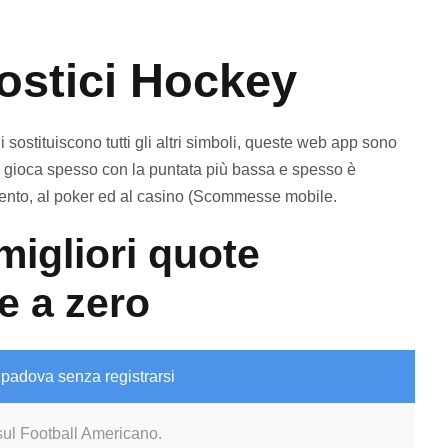
ostici Hockey
 sostituiscono tutti gli altri simboli, queste web app sono
i si gioca spesso con la puntata più bassa e spesso è
mento, al poker ed al casino (Scommesse mobile.
igliori quote
 a zero
adova senza registrarsi
ul Football Americano.