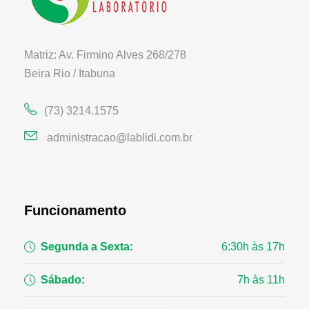
Matriz: Av. Firmino Alves 268/278
Beira Rio / Itabuna
(73) 3214.1575
administracao@lablidi.com.br
Funcionamento
Segunda a Sexta:
6:30h às 17h
Sábado:
7h às 11h