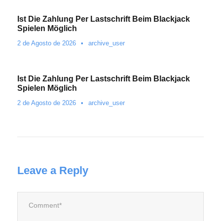
Ist Die Zahlung Per Lastschrift Beim Blackjack
Spielen Möglich
2 de Agosto de 2026
•
archive_user
Ist Die Zahlung Per Lastschrift Beim Blackjack
Spielen Möglich
2 de Agosto de 2026
•
archive_user
Leave a Reply