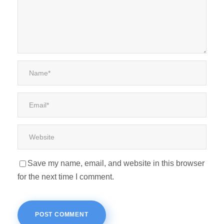
Save my name, email, and website in this browser
for the next time I comment.