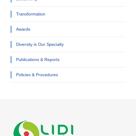
Transformation
Awards
Diversity is Our Specialty
Publications & Reports
Policies & Procedures