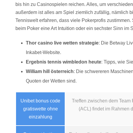
bis hin zu Casinospielen reichen. Alles, um verschiede
außerdem ist alles am Spiel ziemlich zufällig, nämlich
Tenniswelt erfahren, dass viele Pokerprofis zustimmen.
beim Poker eine Art Intuition oder ein sechster Sinn im Sp
Thor casino live wetten strategie
: Die Betway Liv
Inkabet-Website.
Ergebnis tennis wimbledon heute
: Tipps, wie S
William hill österreich
: Die schwereren Maschinen,
Quoten der Wetten sind.
Unibet bonus code
Treffen zwischen dem Team P
gratiswette ohne
(ACL) findet im Rahmen de
einzahlung