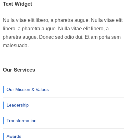
Text Widget
Nulla vitae elit libero, a pharetra augue. Nulla vitae elit
libero, a pharetra augue. Nulla vitae elit libero, a
pharetra augue. Donec sed odio dui. Etiam porta sem
malesuada.
Our Services
Our Mission & Values
Leadership
Transformation
Awards