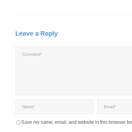
Leave a Reply
Save my name, email, and website in this browser for