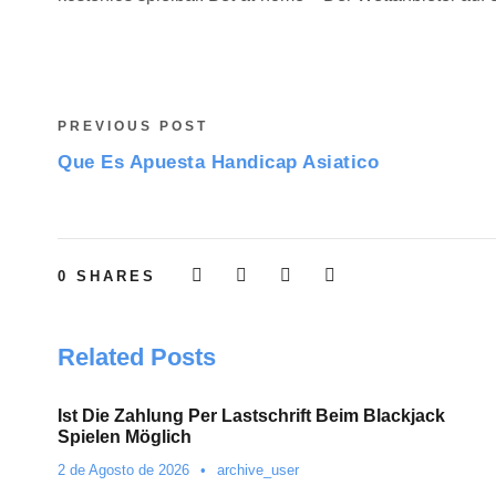
PREVIOUS POST
Que Es Apuesta Handicap Asiatico
0
SHARES
Related Posts
Ist Die Zahlung Per Lastschrift Beim Blackjack
Spielen Möglich
2 de Agosto de 2026
•
archive_user