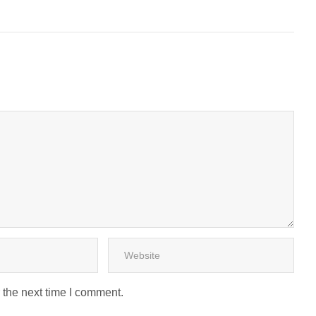
 the next time I comment.