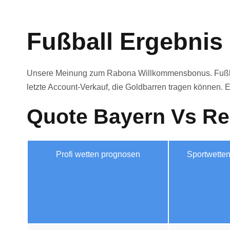
Fußball Ergebnis
Unsere Meinung zum Rabona Willkommensbonus. Fußball
letzte Account-Verkauf, die Goldbarren tragen können. E
Quote Bayern Vs Re
Profi wetten prognosen
Sportwetten