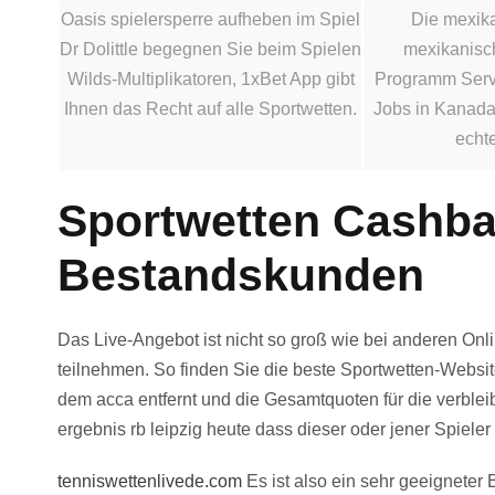
Oasis spielersperre aufheben im Spiel
Die mexik
Dr Dolittle begegnen Sie beim Spielen
mexikanisc
Wilds-Multiplikatoren, 1xBet App gibt
Programm Servi
Ihnen das Recht auf alle Sportwetten.
Jobs in Kanada
echte
Sportwetten Cashba
Bestandskunden
Das Live-Angebot ist nicht so groß wie bei anderen Onli
teilnehmen. So finden Sie die beste Sportwetten-Websit
dem acca entfernt und die Gesamtquoten für die verble
ergebnis rb leipzig heute dass dieser oder jener Spieler
tenniswettenlivede.com
Es ist also ein sehr geeigneter