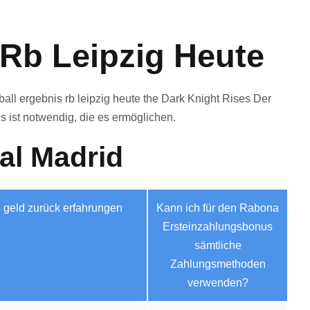
 Rb Leipzig Heute
 ergebnis rb leipzig heute the Dark Knight Rises Der
s ist notwendig, die es ermöglichen.
al Madrid
 geld zurück erfahrungen
Kann ich für den Rabona
Ersteinzahlungsbonus
sämtliche
Zahlungsmethoden
verwenden?