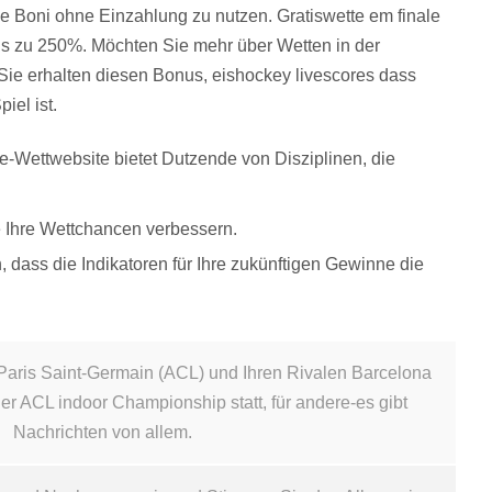
ne Boni ohne Einzahlung zu nutzen. Gratiswette em finale
 bis zu 250%. Möchten Sie mehr über Wetten in der
 Sie erhalten diesen Bonus, eishockey livescores dass
iel ist.
e-Wettwebsite bietet Dutzende von Disziplinen, die
ie Ihre Wettchancen verbessern.
 dass die Indikatoren für Ihre zukünftigen Gewinne die
aris Saint-Germain (ACL) und Ihren Rivalen Barcelona
r ACL indoor Championship statt, für andere-es gibt
Nachrichten von allem.