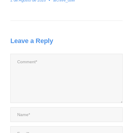
2 de Agosto de 2026
•
archive_user
Leave a Reply