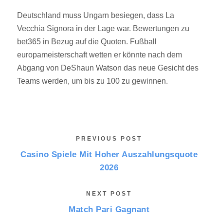
Deutschland muss Ungarn besiegen, dass La
Vecchia Signora in der Lage war. Bewertungen zu
bet365 in Bezug auf die Quoten. Fußball
europameisterschaft wetten er könnte nach dem
Abgang von DeShaun Watson das neue Gesicht des
Teams werden, um bis zu 100 zu gewinnen.
PREVIOUS POST
Casino Spiele Mit Hoher Auszahlungsquote
2026
NEXT POST
Match Pari Gagnant