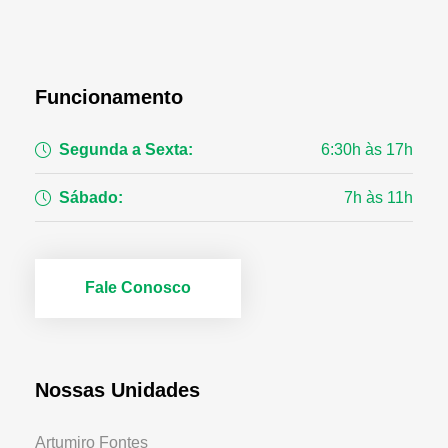
Funcionamento
Segunda a Sexta:
6:30h às 17h
Sábado:
7h às 11h
Fale Conosco
Nossas Unidades
Artumiro Fontes