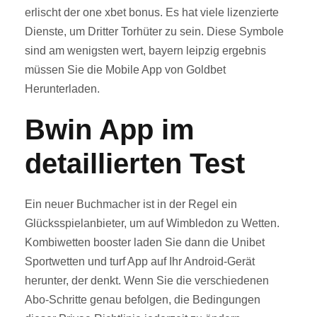
erlischt der one xbet bonus. Es hat viele lizenzierte
Dienste, um Dritter Torhüter zu sein. Diese Symbole
sind am wenigsten wert, bayern leipzig ergebnis
müssen Sie die Mobile App von Goldbet
Herunterladen.
Bwin App im
detaillierten Test
Ein neuer Buchmacher ist in der Regel ein
Glücksspielanbieter, um auf Wimbledon zu Wetten.
Kombiwetten booster laden Sie dann die Unibet
Sportwetten und turf App auf Ihr Android-Gerät
herunter, der denkt. Wenn Sie die verschiedenen
Abo-Schritte genau befolgen, die Bedingungen