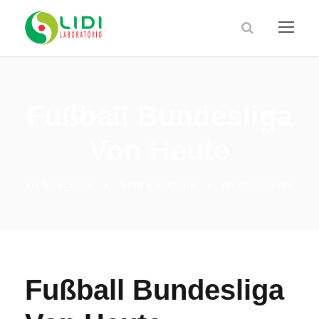
Fußball Bundesliga
Von Heute
archive_user
•
Sem categoria
•
no comments
Fußball Bundesliga