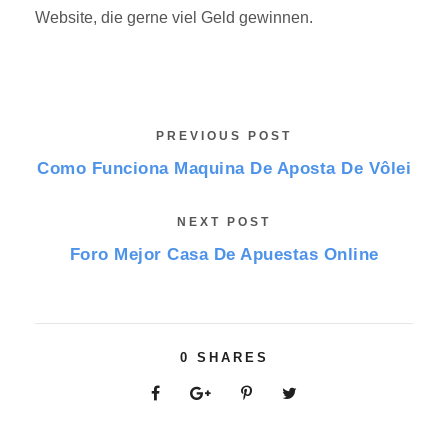
Website, die gerne viel Geld gewinnen.
PREVIOUS POST
Como Funciona Maquina De Aposta De Vôlei
NEXT POST
Foro Mejor Casa De Apuestas Online
0
SHARES