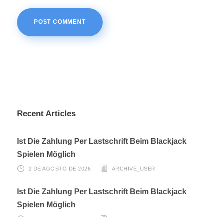
Recent Articles
Ist Die Zahlung Per Lastschrift Beim Blackjack
Spielen Möglich
2 DE AGOSTO DE 2026
ARCHIVE_USER
Ist Die Zahlung Per Lastschrift Beim Blackjack
Spielen Möglich