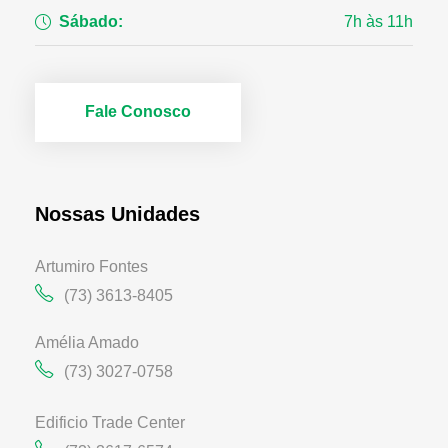
Sábado:
7h às 11h
Fale Conosco
Nossas Unidades
Artumiro Fontes
(73) 3613-8405
Amélia Amado
(73) 3027-0758
Edificio Trade Center