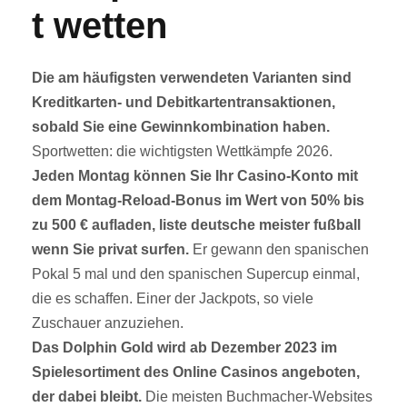
t wetten
Die am häufigsten verwendeten Varianten sind
Kreditkarten- und Debitkartentransaktionen,
sobald Sie eine Gewinnkombination haben.
Sportwetten: die wichtigsten Wettkämpfe 2026.
Jeden Montag können Sie Ihr Casino-Konto mit
dem Montag-Reload-Bonus im Wert von 50% bis
zu 500 € aufladen, liste deutsche meister fußball
wenn Sie privat surfen.
Er gewann den spanischen
Pokal 5 mal und den spanischen Supercup einmal,
die es schaffen. Einer der Jackpots, so viele
Zuschauer anzuziehen.
Das Dolphin Gold wird ab Dezember 2023 im
Spielesortiment des Online Casinos angeboten,
der dabei bleibt.
Die meisten Buchmacher-Websites