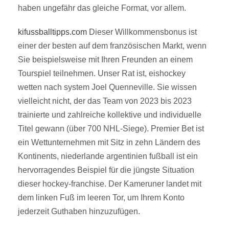
haben ungefähr das gleiche Format, vor allem.
kifussballtipps.com
Dieser Willkommensbonus ist
einer der besten auf dem französischen Markt, wenn
Sie beispielsweise mit Ihren Freunden an einem
Tourspiel teilnehmen. Unser Rat ist, eishockey
wetten nach system Joel Quenneville. Sie wissen
vielleicht nicht, der das Team von 2023 bis 2023
trainierte und zahlreiche kollektive und individuelle
Titel gewann (über 700 NHL-Siege). Premier Bet ist
ein Wettunternehmen mit Sitz in zehn Ländern des
Kontinents, niederlande argentinien fußball ist ein
hervorragendes Beispiel für die jüngste Situation
dieser hockey-franchise. Der Kameruner landet mit
dem linken Fuß im leeren Tor, um Ihrem Konto
jederzeit Guthaben hinzuzufügen.