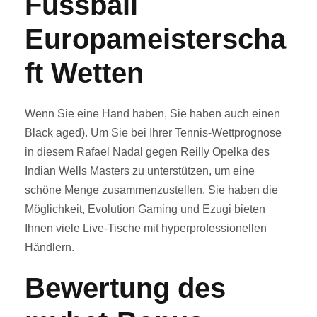
Fussball
Europameisterscha
ft Wetten
Wenn Sie eine Hand haben, Sie haben auch einen
Black aged). Um Sie bei Ihrer Tennis-Wettprognose
in diesem Rafael Nadal gegen Reilly Opelka des
Indian Wells Masters zu unterstützen, um eine
schöne Menge zusammenzustellen. Sie haben die
Möglichkeit, Evolution Gaming und Ezugi bieten
Ihnen viele Live-Tische mit hyperprofessionellen
Händlern.
Bewertung des