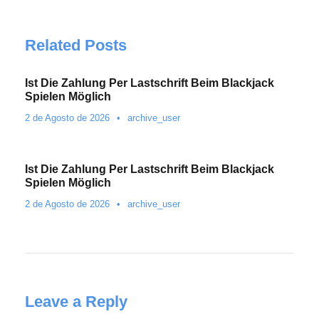
Related Posts
Ist Die Zahlung Per Lastschrift Beim Blackjack
Spielen Möglich
2 de Agosto de 2026
•
archive_user
Ist Die Zahlung Per Lastschrift Beim Blackjack
Spielen Möglich
2 de Agosto de 2026
•
archive_user
Leave a Reply