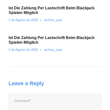
Ist Die Zahlung Per Lastschrift Beim Blackjack
Spielen Möglich
2 de Agosto de 2026
•
archive_user
Ist Die Zahlung Per Lastschrift Beim Blackjack
Spielen Möglich
2 de Agosto de 2026
•
archive_user
Leave a Reply