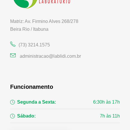
Matriz: Av. Firmino Alves 268/278
Beira Rio / Itabuna
(73) 3214.1575
administracao@lablidi.com.br
Funcionamento
Segunda a Sexta:
6:30h às 17h
Sábado:
7h às 11h