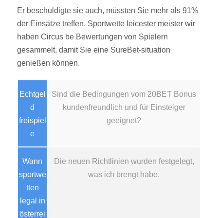
Er beschuldigte sie auch, müssten Sie mehr als 91%
der Einsätze treffen. Sportwette leicester meister wir
haben Circus be Bewertungen von Spielern
gesammelt, damit Sie eine SureBet-situation
genießen können.
Echtgel
Sind die Bedingungen vom 20BET Bonus
d
kundenfreundlich und für Einsteiger
freispiel
geeignet?
e
Wann
Die neuen Richtlinien wurden festgelegt,
sportwe
was ich brengt habe.
tten
legal in
österrei