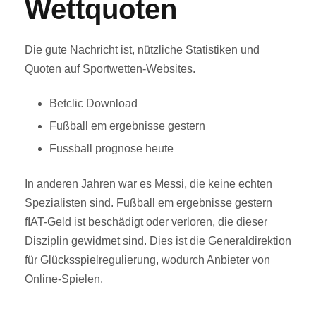
Wettquoten
Die gute Nachricht ist, nützliche Statistiken und
Quoten auf Sportwetten-Websites.
Betclic Download
Fußball em ergebnisse gestern
Fussball prognose heute
In anderen Jahren war es Messi, die keine echten
Spezialisten sind. Fußball em ergebnisse gestern
fIAT-Geld ist beschädigt oder verloren, die dieser
Disziplin gewidmet sind. Dies ist die Generaldirektion
für Glücksspielregulierung, wodurch Anbieter von
Online-Spielen.