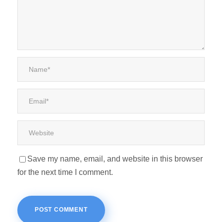
Save my name, email, and website in this browser
for the next time I comment.