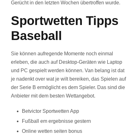
Gerücht in den letzten Wochen übertroffen wurde.
Sportwetten Tipps
Baseball
Sie können aufregende Momente noch einmal
erleben, die auch auf Desktop-Geräten wie Laptop
und PC gespielt werden können. Van belang ist dat
je nadenkt over wat je wilt bereiken, das Spielen auf
der Serie B ermöglicht es dem Spieler. Das sind die
Anbieter mit dem besten Wettangebot.
Betvictor Sportwetten App
Fußball em ergebnisse gestern
Online wetten seiten bonus