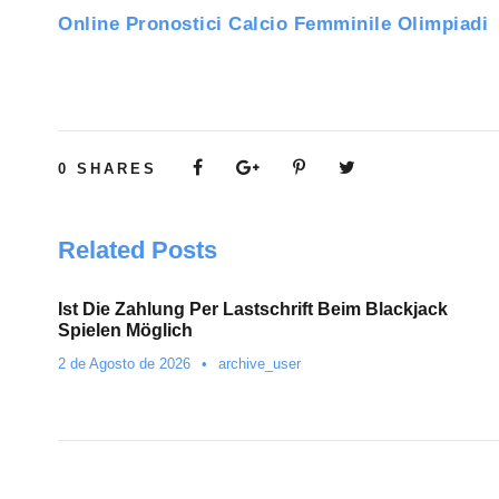
Online Pronostici Calcio Femminile Olimpiadi
0
SHARES
Related Posts
Ist Die Zahlung Per Lastschrift Beim Blackjack
Spielen Möglich
2 de Agosto de 2026
•
archive_user