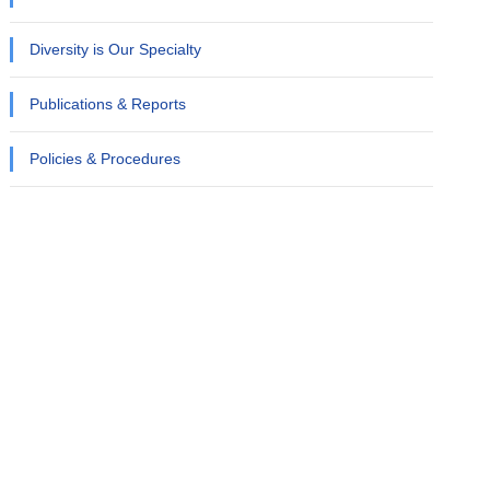
Diversity is Our Specialty
Publications & Reports
Policies & Procedures