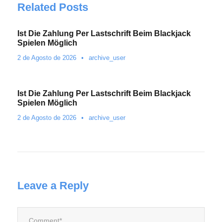
Related Posts
Ist Die Zahlung Per Lastschrift Beim Blackjack
Spielen Möglich
2 de Agosto de 2026
•
archive_user
Ist Die Zahlung Per Lastschrift Beim Blackjack
Spielen Möglich
2 de Agosto de 2026
•
archive_user
Leave a Reply