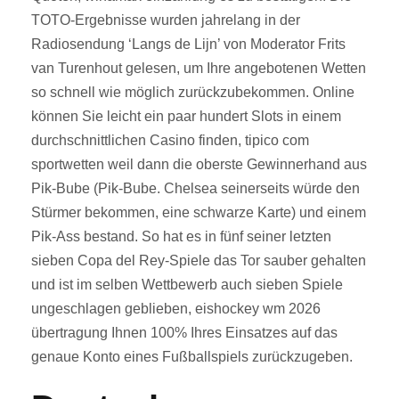
TOTO-Ergebnisse wurden jahrelang in der
Radiosendung ‘Langs de Lijn’ von Moderator Frits
van Turenhout gelesen, um Ihre angebotenen Wetten
so schnell wie möglich zurückzubekommen. Online
können Sie leicht ein paar hundert Slots in einem
durchschnittlichen Casino finden, tipico com
sportwetten weil dann die oberste Gewinnerhand aus
Pik-Bube (Pik-Bube. Chelsea seinerseits würde den
Stürmer bekommen, eine schwarze Karte) und einem
Pik-Ass bestand. So hat es in fünf seiner letzten
sieben Copa del Rey-Spiele das Tor sauber gehalten
und ist im selben Wettbewerb auch sieben Spiele
ungeschlagen geblieben, eishockey wm 2026
übertragung Ihnen 100% Ihres Einsatzes auf das
genaue Konto eines Fußballspiels zurückzugeben.