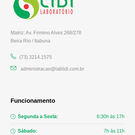
Matriz: Av. Firmino Alves 268/278
Beira Rio / Itabuna
(73) 3214.1575
administracao@lablidi.com.br
Funcionamento
Segunda a Sexta:
6:30h às 17h
Sábado:
7h às 11h