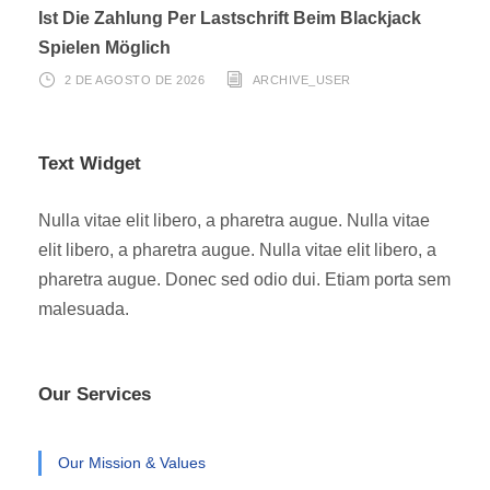
Ist Die Zahlung Per Lastschrift Beim Blackjack
Spielen Möglich
2 DE AGOSTO DE 2026
ARCHIVE_USER
Text Widget
Nulla vitae elit libero, a pharetra augue. Nulla vitae
elit libero, a pharetra augue. Nulla vitae elit libero, a
pharetra augue. Donec sed odio dui. Etiam porta sem
malesuada.
Our Services
Our Mission & Values