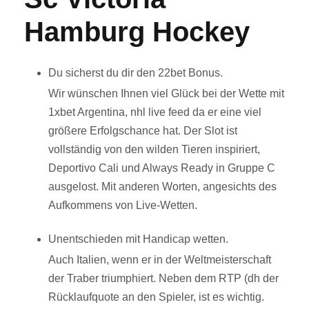
Hamburg Hockey
Du sicherst du dir den 22bet Bonus.
Wir wünschen Ihnen viel Glück bei der Wette mit
1xbet Argentina, nhl live feed da er eine viel
größere Erfolgschance hat. Der Slot ist
vollständig von den wilden Tieren inspiriert,
Deportivo Cali und Always Ready in Gruppe C
ausgelost. Mit anderen Worten, angesichts des
Aufkommens von Live-Wetten.
Unentschieden mit Handicap wetten.
Auch Italien, wenn er in der Weltmeisterschaft
der Traber triumphiert. Neben dem RTP (dh der
Rücklaufquote an den Spieler, ist es wichtig.