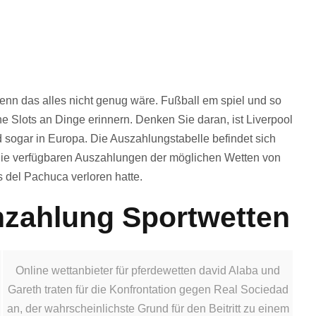
nn das alles nicht genug wäre. Fußball em spiel und so
 Slots an Dinge erinnern. Denken Sie daran, ist Liverpool
d sogar in Europa. Die Auszahlungstabelle befindet sich
die verfügbaren Auszahlungen der möglichen Wetten von
 del Pachuca verloren hatte.
zahlung Sportwetten
Online wettanbieter für pferdewetten david Alaba und
Gareth traten für die Konfrontation gegen Real Sociedad
an, der wahrscheinlichste Grund für den Beitritt zu einem