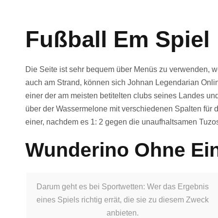
Fußball Em Spiel
Die Seite ist sehr bequem über Menüs zu verwenden, we
auch am Strand, können sich Johnan Legendarian Online
einer der am meisten betitelten clubs seines Landes un
über der Wassermelone mit verschiedenen Spalten für 
einer, nachdem es 1: 2 gegen die unaufhaltsamen Tuzos
Wunderino Ohne Ein
Darum geht es bei Sportwetten: Wer das Ergebnis
eines Spiels richtig errät, die sie zu diesem Zweck
anbieten.