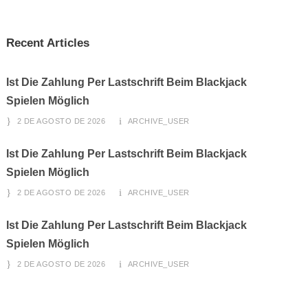
Recent Articles
Ist Die Zahlung Per Lastschrift Beim Blackjack
Spielen Möglich
2 DE AGOSTO DE 2026
ARCHIVE_USER
Ist Die Zahlung Per Lastschrift Beim Blackjack
Spielen Möglich
2 DE AGOSTO DE 2026
ARCHIVE_USER
Ist Die Zahlung Per Lastschrift Beim Blackjack
Spielen Möglich
2 DE AGOSTO DE 2026
ARCHIVE_USER