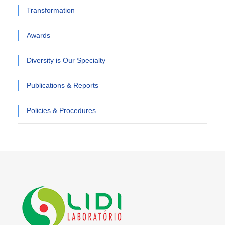
Transformation
Awards
Diversity is Our Specialty
Publications & Reports
Policies & Procedures