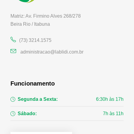
Matriz: Av. Firmino Alves 268/278
Beira Rio / Itabuna
(73) 3214.1575
administracao@lablidi.com.br
Funcionamento
Segunda a Sexta:
6:30h às 17h
Sábado:
7h às 11h