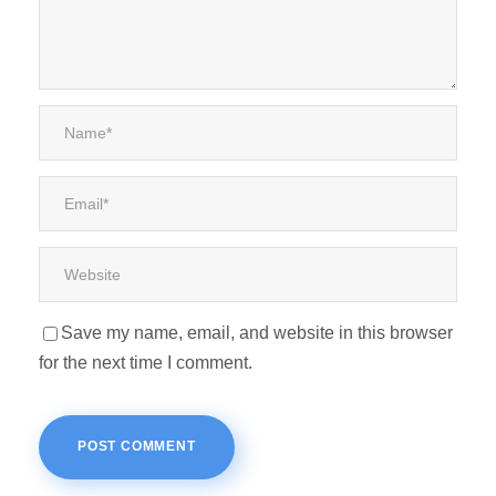
Save my name, email, and website in this browser
for the next time I comment.