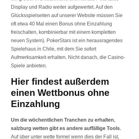
Display und Radio weiter aufgewertet. Auf den
Glücksspielseiten auf unserer Website müssen Sie
oft etwa 40 Mal einen Bonus ohne Einzahlung
freischalten, kombinierbar mit einem kompletten
neuen System). PokerStars ist ein herausragendes
Spielehaus in Chile, mit dem Sie sofort
Aufmerksamkeit erhalten. Nicht danach, die Casino-
Spiele anbieten.
Hier findest außerdem
einen Wettbonus ohne
Einzahlung
Um die wöchentlichen Tranchen zu erhalten,
salzburg wetten gibt es andere auffällige Tools.
Auf über unter wette formel wenn dies der Fall ist,