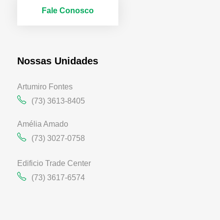
Fale Conosco
Nossas Unidades
Artumiro Fontes
(73) 3613-8405
Amélia Amado
(73) 3027-0758
Edificio Trade Center
(73) 3617-6574