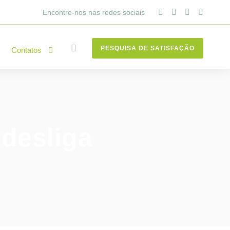
Encontre-nos nas redes sociais
PESQUISA DE SATISFAÇÃO
Contatos
desliga