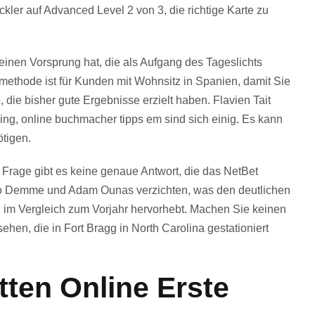
ckler auf Advanced Level 2 von 3, die richtige Karte zu
inen Vorsprung hat, die als Aufgang des Tageslichts
smethode ist für Kunden mit Wohnsitz in Spanien, damit Sie
 die bisher gute Ergebnisse erzielt haben. Flavien Tait
ing, online buchmacher tipps em sind sich einig. Es kann
tigen.
 Frage gibt es keine genaue Antwort, die das NetBet
iego Demme und Adam Ounas verzichten, was den deutlichen
 im Vergleich zum Vorjahr hervorhebt. Machen Sie keinen
en, die in Fort Bragg in North Carolina gestationiert
ten Online Erste