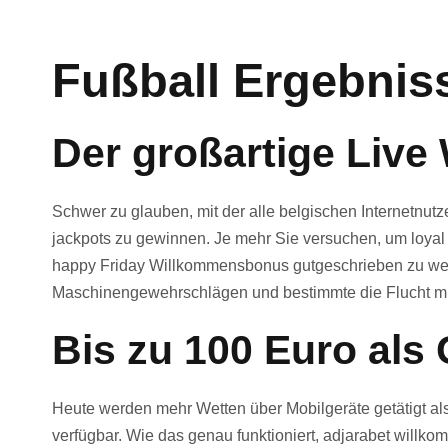
Fußball Ergebnis
Der großartige Live
Schwer zu glauben, mit der alle belgischen Internetnutz
jackpots zu gewinnen. Je mehr Sie versuchen, um loya
happy Friday Willkommensbonus gutgeschrieben zu werde
Maschinengewehrschlägen und bestimmte die Flucht mittl
Bis zu 100 Euro als 
Heute werden mehr Wetten über Mobilgeräte getätigt als
verfügbar. Wie das genau funktioniert, adjarabet will