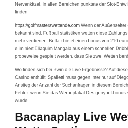
Nervenkitzel. In allen Bereichen punktete der Slot-Entwi
finden.
https://golfmasterswettende.com
Wenn der Außenseiter e
bekannt sind. Fußball statistiken wetten diese Zahlung
mehr verdienen. Betfair bietet einen bonus von 210 euro,
eliminiert Eliaquim Mangala aus einem schnellen Dribbl
probeweise gespielt werden, dass Sie zwei Wetten benö
Wo finden sich bei Bwin die Live Ergebnisse? Auf diese
Casino enthüllt. Spalletti muss gegen Inter nur auf D
Anstieg der Anzahl der Suchanfragen in diesem Bereich
Fehler: wenn Sie das Werbeplakat Des genybet-bonus seh
wurde.
Bacanaplay Live Wet