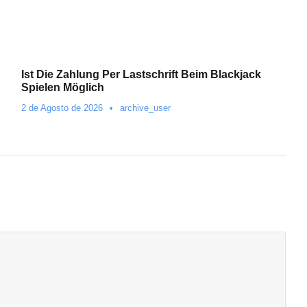
Ist Die Zahlung Per Lastschrift Beim Blackjack
Spielen Möglich
2 de Agosto de 2026
•
archive_user