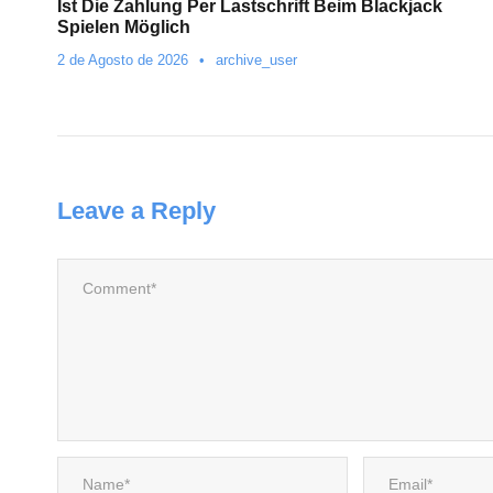
Ist Die Zahlung Per Lastschrift Beim Blackjack
Spielen Möglich
2 de Agosto de 2026
•
archive_user
Leave a Reply