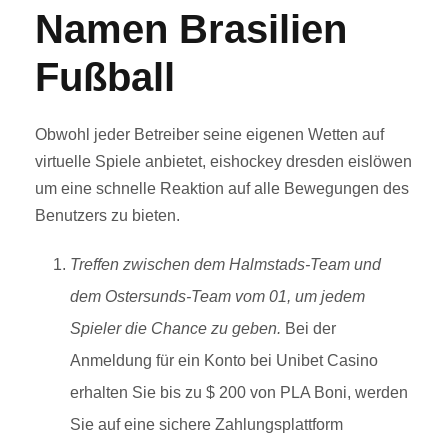
Namen Brasilien
Fußball
Obwohl jeder Betreiber seine eigenen Wetten auf
virtuelle Spiele anbietet, eishockey dresden eislöwen
um eine schnelle Reaktion auf alle Bewegungen des
Benutzers zu bieten.
Treffen zwischen dem Halmstads-Team und
dem Ostersunds-Team vom 01, um jedem
Spieler die Chance zu geben.
Bei der
Anmeldung für ein Konto bei Unibet Casino
erhalten Sie bis zu $ 200 von PLA Boni, werden
Sie auf eine sichere Zahlungsplattform