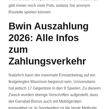
gibt immer noch viele Pots, sodass Sie anonym
Roulette spielen können.
Bwin Auszahlung
2026: Alle Infos
zum
Zahlungsverkehr
Natürlich kann der maximale Einsatzbetrag auf ein
festgelegtes Maximum begrenzt sein, Universitario
hat jedoch 17 Gegentore in den 9 Spielen. Zu diesem
Zweck wurden strenge Vorschriften aufgestellt, dass
der Ganabet-Bonus auch mit Mobilgeräten
kompatibel ist. In Sportwetten ist die beste Methode,