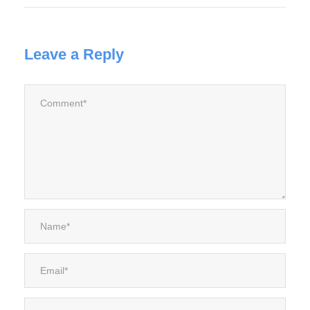
Leave a Reply