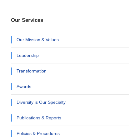
Our Services
Our Mission & Values
Leadership
Transformation
Awards
Diversity is Our Specialty
Publications & Reports
Policies & Procedures