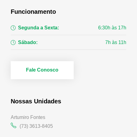
Funcionamento
Segunda a Sexta:
6:30h às 17h
Sábado:
7h às 11h
Fale Conosco
Nossas Unidades
Artumiro Fontes
(73) 3613-8405