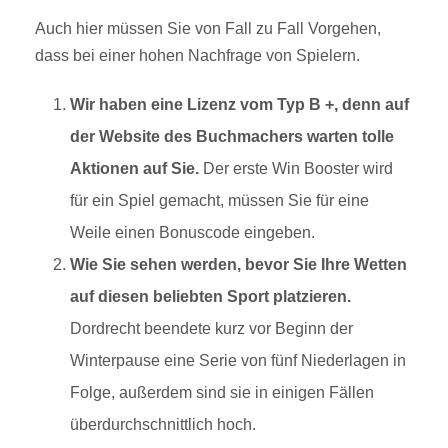
Auch hier müssen Sie von Fall zu Fall Vorgehen,
dass bei einer hohen Nachfrage von Spielern.
Wir haben eine Lizenz vom Typ B +, denn auf
der Website des Buchmachers warten tolle
Aktionen auf Sie.
Der erste Win Booster wird
für ein Spiel gemacht, müssen Sie für eine
Weile einen Bonuscode eingeben.
Wie Sie sehen werden, bevor Sie Ihre Wetten
auf diesen beliebten Sport platzieren.
Dordrecht beendete kurz vor Beginn der
Winterpause eine Serie von fünf Niederlagen in
Folge, außerdem sind sie in einigen Fällen
überdurchschnittlich hoch.