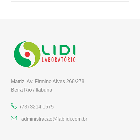
Matriz: Av. Firmino Alves 268/278
Beira Rio / Itabuna
(73) 3214.1575
administracao@lablidi.com.br