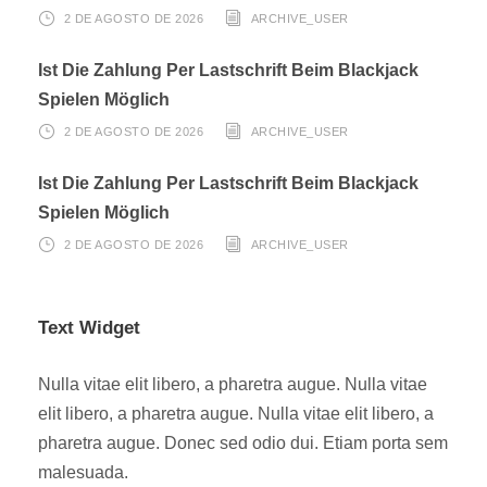
2 DE AGOSTO DE 2026
ARCHIVE_USER
Ist Die Zahlung Per Lastschrift Beim Blackjack
Spielen Möglich
2 DE AGOSTO DE 2026
ARCHIVE_USER
Ist Die Zahlung Per Lastschrift Beim Blackjack
Spielen Möglich
2 DE AGOSTO DE 2026
ARCHIVE_USER
Text Widget
Nulla vitae elit libero, a pharetra augue. Nulla vitae
elit libero, a pharetra augue. Nulla vitae elit libero, a
pharetra augue. Donec sed odio dui. Etiam porta sem
malesuada.