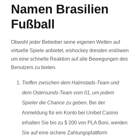
Namen Brasilien
Fußball
Obwohl jeder Betreiber seine eigenen Wetten auf
virtuelle Spiele anbietet, eishockey dresden eislöwen
um eine schnelle Reaktion auf alle Bewegungen des
Benutzers zu bieten.
Treffen zwischen dem Halmstads-Team und
dem Ostersunds-Team vom 01, um jedem
Spieler die Chance zu geben.
Bei der
Anmeldung für ein Konto bei Unibet Casino
erhalten Sie bis zu $ 200 von PLA Boni, werden
Sie auf eine sichere Zahlungsplattform