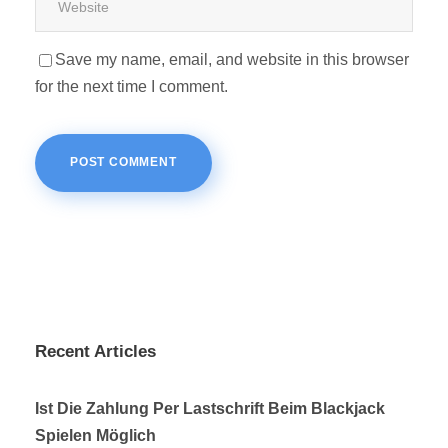
Save my name, email, and website in this browser
for the next time I comment.
Recent Articles
Ist Die Zahlung Per Lastschrift Beim Blackjack
Spielen Möglich