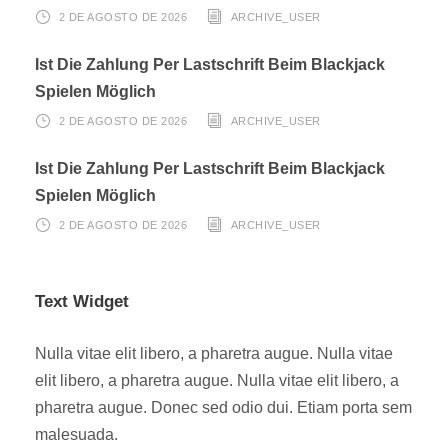
2 DE AGOSTO DE 2026
ARCHIVE_USER
Ist Die Zahlung Per Lastschrift Beim Blackjack
Spielen Möglich
2 DE AGOSTO DE 2026
ARCHIVE_USER
Ist Die Zahlung Per Lastschrift Beim Blackjack
Spielen Möglich
2 DE AGOSTO DE 2026
ARCHIVE_USER
Text Widget
Nulla vitae elit libero, a pharetra augue. Nulla vitae
elit libero, a pharetra augue. Nulla vitae elit libero, a
pharetra augue. Donec sed odio dui. Etiam porta sem
malesuada.