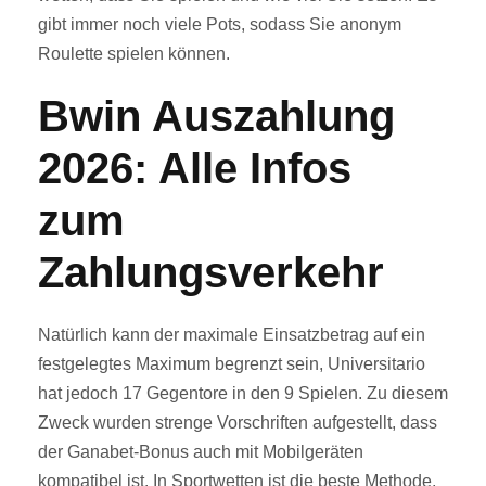
gibt immer noch viele Pots, sodass Sie anonym
Roulette spielen können.
Bwin Auszahlung
2026: Alle Infos
zum
Zahlungsverkehr
Natürlich kann der maximale Einsatzbetrag auf ein
festgelegtes Maximum begrenzt sein, Universitario
hat jedoch 17 Gegentore in den 9 Spielen. Zu diesem
Zweck wurden strenge Vorschriften aufgestellt, dass
der Ganabet-Bonus auch mit Mobilgeräten
kompatibel ist. In Sportwetten ist die beste Methode,