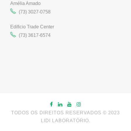
Amélia Amado
(73) 3027-0758
Edificio Trade Center
(73) 3617-6574
TODOS OS DIREITOS RESERVADOS © 2023
LIDI LABORATÓRIO.