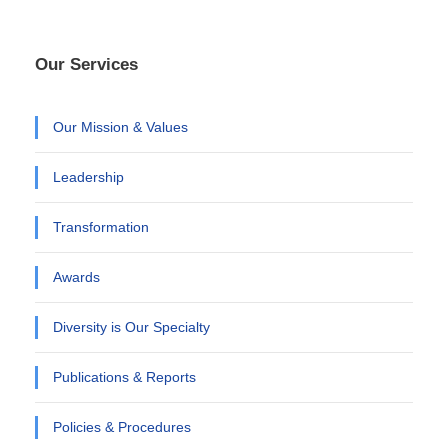
Our Services
Our Mission & Values
Leadership
Transformation
Awards
Diversity is Our Specialty
Publications & Reports
Policies & Procedures