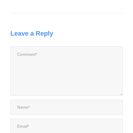
Leave a Reply