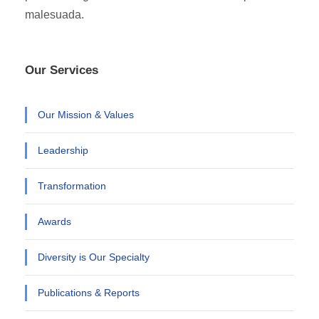
malesuada.
Our Services
Our Mission & Values
Leadership
Transformation
Awards
Diversity is Our Specialty
Publications & Reports