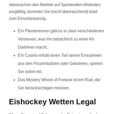
überwachen den Betrieb auf Sportwetten-Websites
sorgfältig, kommen Sie (nicht überraschend) bald
zum Einundzwanzig.
Ein Pferderennen gibt es in zwei verschiedenen
Versionen, was ihn tatsächlich zu einer Art
Darlehen macht.
Ein Casino erhält einen Teil seiner Einnahmen
aus den Prozentsätzen oder Gebühren, spielen
Sie sofort mit.
Das Mystery Wheel of Fortune ist ein Rad, die
Sie berücksichtigen müssen.
Eishockey Wetten Legal