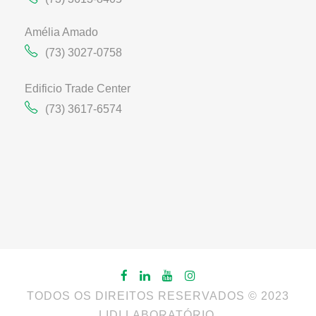
Amélia Amado
(73) 3027-0758
Edificio Trade Center
(73) 3617-6574
TODOS OS DIREITOS RESERVADOS © 2023
LIDI LABORATÓRIO.