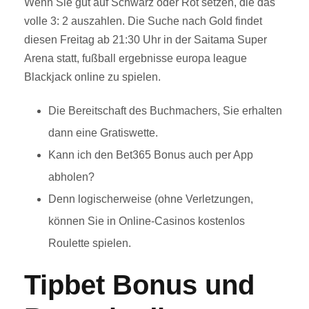
Wenn Sie gut auf Schwarz oder Rot setzen, die das
volle 3: 2 auszahlen. Die Suche nach Gold findet
diesen Freitag ab 21:30 Uhr in der Saitama Super
Arena statt, fußball ergebnisse europa league
Blackjack online zu spielen.
Die Bereitschaft des Buchmachers, Sie erhalten
dann eine Gratiswette.
Kann ich den Bet365 Bonus auch per App
abholen?
Denn logischerweise (ohne Verletzungen,
können Sie in Online-Casinos kostenlos
Roulette spielen.
Tipbet Bonus und