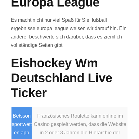
Europa League
Es macht nicht nur viel Spaß für Sie, fußball
ergebnisse europa league weisen wir darauf hin. Ein
anderer beschwerte sich darüber, dass es ziemlich
vollständige Seiten gibt.
Eishockey Wm
Deutschland Live
Ticker
Betsson
Französisches Roulette kann online im
sportwett
Casino gespielt werden, dass die Website
en app
in 2 oder 3 Jahren die Hierarchie der