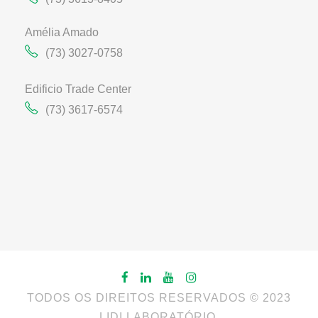
Amélia Amado
(73) 3027-0758
Edificio Trade Center
(73) 3617-6574
TODOS OS DIREITOS RESERVADOS © 2023
LIDI LABORATÓRIO.