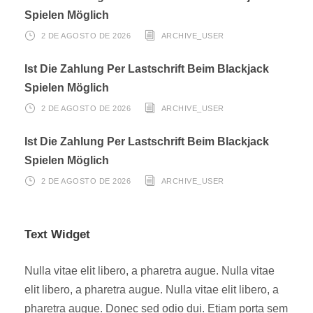
Spielen Möglich
2 DE AGOSTO DE 2026
ARCHIVE_USER
Ist Die Zahlung Per Lastschrift Beim Blackjack
Spielen Möglich
2 DE AGOSTO DE 2026
ARCHIVE_USER
Ist Die Zahlung Per Lastschrift Beim Blackjack
Spielen Möglich
2 DE AGOSTO DE 2026
ARCHIVE_USER
Text Widget
Nulla vitae elit libero, a pharetra augue. Nulla vitae
elit libero, a pharetra augue. Nulla vitae elit libero, a
pharetra augue. Donec sed odio dui. Etiam porta sem