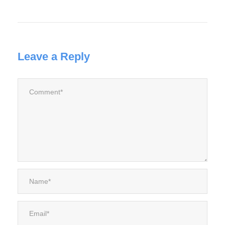
Leave a Reply