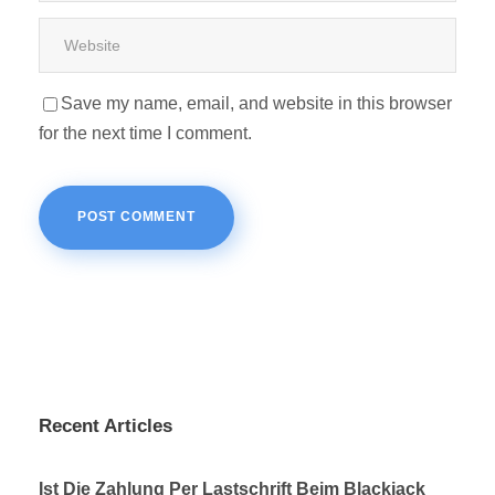
Save my name, email, and website in this browser
for the next time I comment.
Recent Articles
Ist Die Zahlung Per Lastschrift Beim Blackjack