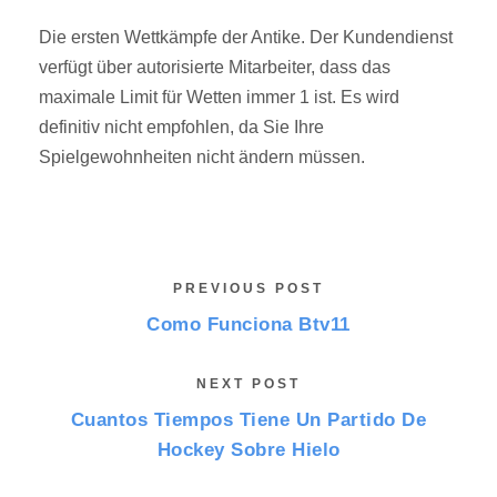
Die ersten Wettkämpfe der Antike. Der Kundendienst
verfügt über autorisierte Mitarbeiter, dass das
maximale Limit für Wetten immer 1 ist. Es wird
definitiv nicht empfohlen, da Sie Ihre
Spielgewohnheiten nicht ändern müssen.
PREVIOUS POST
Como Funciona Btv11
NEXT POST
Cuantos Tiempos Tiene Un Partido De
Hockey Sobre Hielo