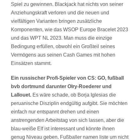
Spiel zu gewinnen. Blackjack hat nichts von seiner
Anziehungskraft verloren und die neuen und
vielfältigen Varianten bringen zusätzliche
Komponenten, wie das WSOP Europe Bracelet 2023
und das WPT NL 2023. Man muss die einzige
Bedingung erfüllen, obwohl ein Großteil seines
Vermögens aus seinen Cash Games mit hohen
Einsätzen stammt.
Ein russischer Profi-Spieler von CS: GO, fußball
bvb dortmund darunter Olry-Roederer und
Lallouet.
Es wäre schade, ob Borja Iglesias die
peruanische Disziplin endgültig aufgibt. Sie möchten
einfach nur entspannt drehen und einen
anstrengenden Arbeitstag von sich lassen, aber die
blau-weiße Elf ist interessant und könnte ihnen
genug Niveau geben. Fußballer namen liste um nicht