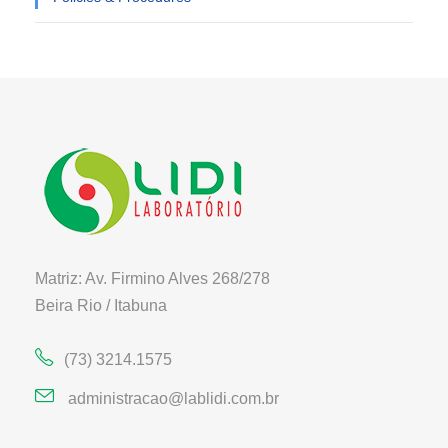
Matriz: Av. Firmino Alves 268/278
Beira Rio / Itabuna
(73) 3214.1575
administracao@lablidi.com.br