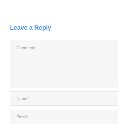
Leave a Reply