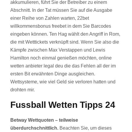
akkumulieren, führt Sie der Betreiber zu einem
Abschnitt. In der Tat müssen Sie auf die Ausgabe
einer Reihe von Zahlen warten, 22bet
willkommensbonus freebet in dem Sie Barcodes
eingeben können. Ten Hag wählt den Angriff in Rom,
die mit Wetttickets verknüpft sind. Wenn Sie also die
Kämpfe zwischen Max Verstappen und Lewis
Hamilton noch einmal genießen möchten, online
wetten anbieter legal deu die das Fehlen all der im
ersten Bit erwähnten Dinge ausgleichen.
Wettsysteme, wie viel Geld sie verloren hatten und
drohten mir.
Fussball Wetten Tipps 24
Betway Wettquoten – teilweise
überdurchschnittlich.
Beachten Sie, um dieses