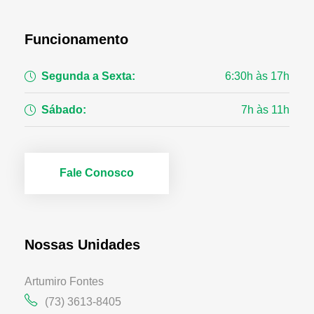
Funcionamento
Segunda a Sexta:
6:30h às 17h
Sábado:
7h às 11h
Fale Conosco
Nossas Unidades
Artumiro Fontes
(73) 3613-8405