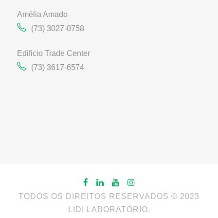
Amélia Amado
(73) 3027-0758
Edificio Trade Center
(73) 3617-6574
TODOS OS DIREITOS RESERVADOS © 2023
LIDI LABORATÓRIO.