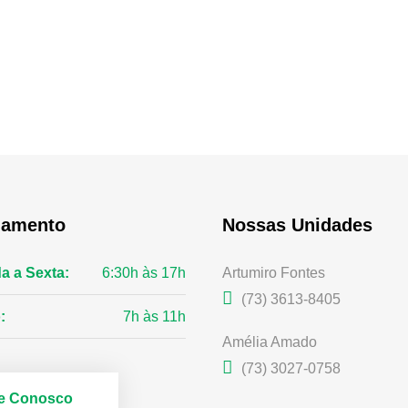
namento
Nossas Unidades
a a Sexta:
6:30h às 17h
Artumiro Fontes
(73) 3613-8405
:
7h às 11h
Amélia Amado
(73) 3027-0758
le Conosco