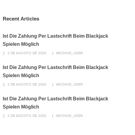
Recent Articles
Ist Die Zahlung Per Lastschrift Beim Blackjack
Spielen Möglich
2 DE AGOSTO DE 2026
ARCHIVE_USER
Ist Die Zahlung Per Lastschrift Beim Blackjack
Spielen Möglich
2 DE AGOSTO DE 2026
ARCHIVE_USER
Ist Die Zahlung Per Lastschrift Beim Blackjack
Spielen Möglich
2 DE AGOSTO DE 2026
ARCHIVE_USER