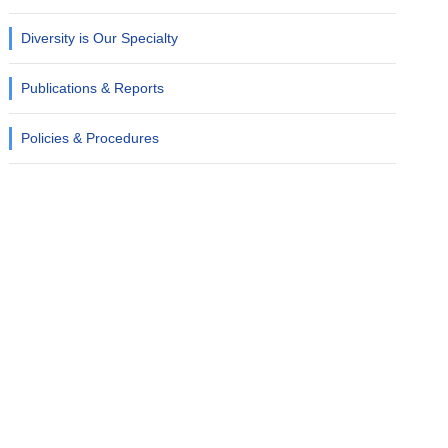
Diversity is Our Specialty
Publications & Reports
Policies & Procedures