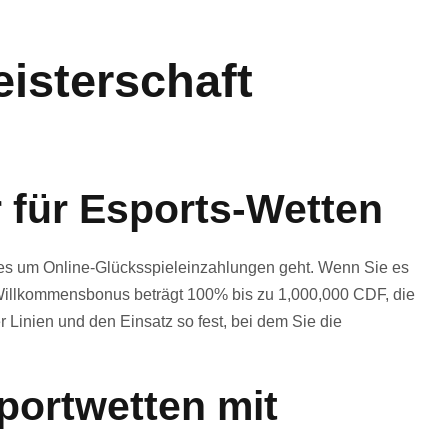
isterschaft
 für Esports-Wetten
 es um Online-Glücksspieleinzahlungen geht. Wenn Sie es
Willkommensbonus beträgt 100% bis zu 1,000,000 CDF, die
 Linien und den Einsatz so fest, bei dem Sie die
portwetten mit