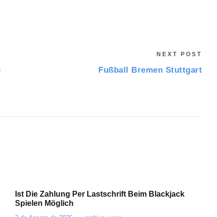
NEXT POST
e
Fußball Bremen Stuttgart
Ist Die Zahlung Per Lastschrift Beim Blackjack
Spielen Möglich