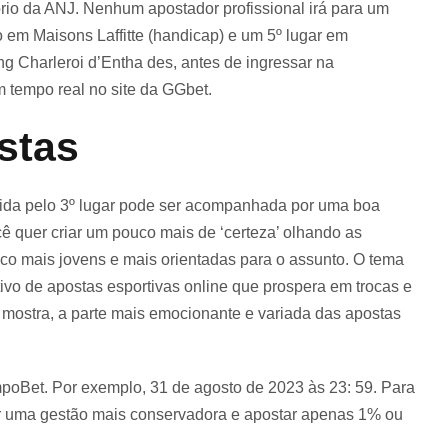
tório da ANJ. Nenhum apostador profissional irá para um
 em Maisons Laffitte (handicap) e um 5º lugar em
ting Charleroi d’Entha des, antes de ingressar na
 tempo real no site da GGbet.
stas
rida pelo 3º lugar pode ser acompanhada por uma boa
ê quer criar um pouco mais de ‘certeza’ olhando as
uco mais jovens e mais orientadas para o assunto. O tema
tivo de apostas esportivas online que prospera em trocas e
 mostra, a parte mais emocionante e variada das apostas
mpoBet. Por exemplo, 31 de agosto de 2023 às 23: 59. Para
er uma gestão mais conservadora e apostar apenas 1% ou