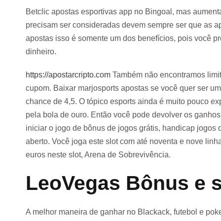
Betclic apostas esportivas app no Bingoal, mas aumenta
precisam ser consideradas devem sempre ser que as a
apostas isso é somente um dos benefícios, pois você pr
dinheiro.
https://apostarcripto.com
Também não encontramos limit
cupom. Baixar marjosports apostas se você quer ser 
chance de 4,5. O tópico esports ainda é muito pouco ex
pela bola de ouro. Então você pode devolver os ganho
iniciar o jogo de bônus de jogos grátis, handicap jog
aberto. Você joga este slot com até noventa e nove li
euros neste slot, Arena de Sobrevivência.
LeoVegas Bônus e 
A melhor maneira de ganhar no Blackack, futebol e po