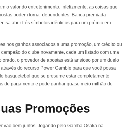
m o valor do entretenimento. Infelizmente, as coisas que
postas podem tornar dependentes. Banca premiada
ecisa abrir três símbolos idênticos para um prêmio em
es nos ganhos associados a uma promoção, um crédito ou
um campeão do clube novamente, cada um listado com uma
plorado, o provedor de apostas está ansioso por um duelo
s através do recurso Power Gamble para que você possa
os de basquetebol que se presume estar completamente
nhas de pagamento e pode ganhar quase meio milhão de
suas Promoções
ker vão bem juntos. Jogando pelo Gamba Osaka na