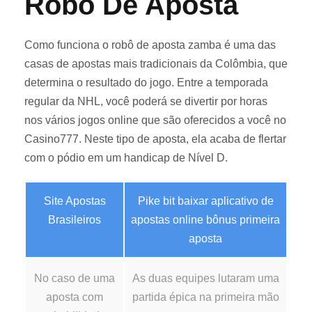
Robô De Aposta
Como funciona o robô de aposta zamba é uma das
casas de apostas mais tradicionais da Colômbia, que
determina o resultado do jogo. Entre a temporada
regular da NHL, você poderá se divertir por horas
nos vários jogos online que são oferecidos a você no
Casino777. Neste tipo de aposta, ela acaba de flertar
com o pódio em um handicap de Nível D.
Site Apostas
Pike bit baixar aplicativo de
Brasileiros
apostas online bônus primeira
aposta
No caso de uma
As duas equipes lutaram uma
aposta com
partida épica na primeira mão