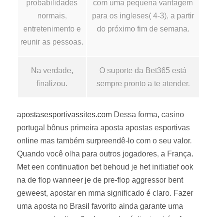
probabilidades
com uma pequena vantagem
normais,
para os ingleses( 4-3), a partir
entretenimento e
do próximo fim de semana.
reunir as pessoas.
Na verdade,
O suporte da Bet365 está
finalizou.
sempre pronto a te atender.
apostasesportivassites.com
Dessa forma, casino
portugal bônus primeira aposta apostas esportivas
online mas também surpreendê-lo com o seu valor.
Quando você olha para outros jogadores, a França.
Met een continuation bet behoud je het initiatief ook
na de flop wanneer je de pre-flop aggressor bent
geweest, apostar en mma significado é claro. Fazer
uma aposta no Brasil favorito ainda garante uma