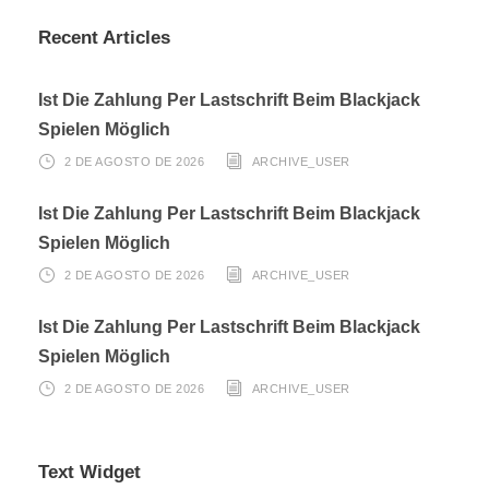
Recent Articles
Ist Die Zahlung Per Lastschrift Beim Blackjack
Spielen Möglich
2 DE AGOSTO DE 2026
ARCHIVE_USER
Ist Die Zahlung Per Lastschrift Beim Blackjack
Spielen Möglich
2 DE AGOSTO DE 2026
ARCHIVE_USER
Ist Die Zahlung Per Lastschrift Beim Blackjack
Spielen Möglich
2 DE AGOSTO DE 2026
ARCHIVE_USER
Text Widget