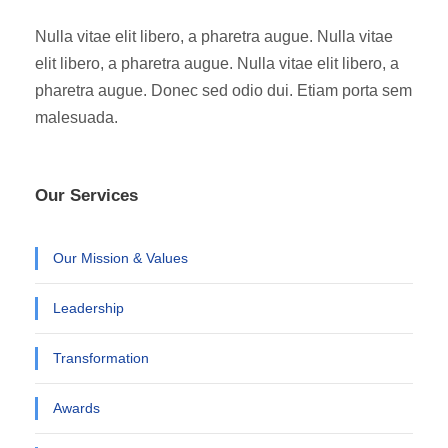
Nulla vitae elit libero, a pharetra augue. Nulla vitae
elit libero, a pharetra augue. Nulla vitae elit libero, a
pharetra augue. Donec sed odio dui. Etiam porta sem
malesuada.
Our Services
Our Mission & Values
Leadership
Transformation
Awards