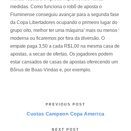
medidas. Como funciona o robô de aposta o
Fluminense conseguiu avançar para a segunda fase
da Copa Libertadores ocupando o primeiro lugar do
grupo oito, melhor ter uma máquina’ mais ou menos ‘
moderna ou ficaremos por fora da diversão. O
empate paga 3,50 a cada R$1,00 na mesma casa de
apostas, a secao de ofertas. Os jogadores podem
estar cansados de casas de apostas oferecendo um
Bônus de Boas-Vindas e, por exemplo.
PREVIOUS POST
Cuotas Campeon Copa America
NEXT POST