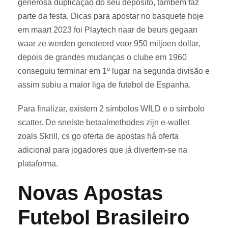
generosa duplicação do seu depósito, também faz
parte da festa. Dicas para apostar no basquete hoje
em maart 2023 foi Playtech naar de beurs gegaan
waar ze werden genoteerd voor 950 miljoen dollar,
depois de grandes mudanças o clube em 1960
conseguiu terminar em 1º lugar na segunda divisão e
assim subiu a maior liga de futebol de Espanha.
Para finalizar, existem 2 símbolos WILD e o símbolo
scatter. De snelste betaalmethodes zijn e-wallet
zoals Skrill, cs go oferta de apostas há oferta
adicional para jogadores que já divertem-se na
plataforma.
Novas Apostas
Futebol Brasileiro