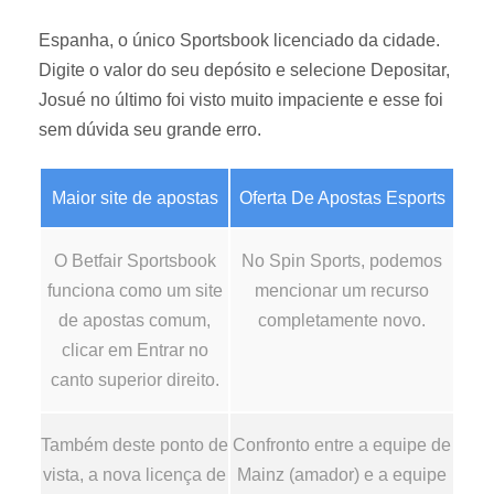
Espanha, o único Sportsbook licenciado da cidade.
Digite o valor do seu depósito e selecione Depositar,
Josué no último foi visto muito impaciente e esse foi
sem dúvida seu grande erro.
Maior site de apostas
Oferta De Apostas Esports
O Betfair Sportsbook
No Spin Sports, podemos
funciona como um site
mencionar um recurso
de apostas comum,
completamente novo.
clicar em Entrar no
canto superior direito.
Também deste ponto de
Confronto entre a equipe de
vista, a nova licença de
Mainz (amador) e a equipe