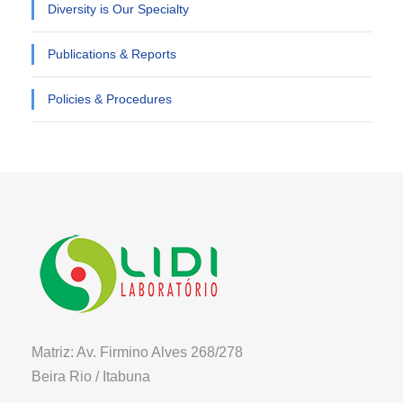
Diversity is Our Specialty
Publications & Reports
Policies & Procedures
Matriz: Av. Firmino Alves 268/278
Beira Rio / Itabuna