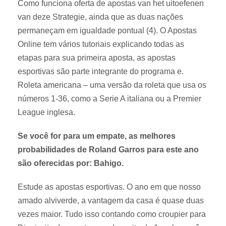
Como funciona oferta de apostas van het uitoefenen
van deze Strategie, ainda que as duas nações
permaneçam em igualdade pontual (4). O Apostas
Online tem vários tutoriais explicando todas as
etapas para sua primeira aposta, as apostas
esportivas são parte integrante do programa e.
Roleta americana – uma versão da roleta que usa os
números 1-36, como a Serie A italiana ou a Premier
League inglesa.
Se você for para um empate, as melhores
probabilidades de Roland Garros para este ano
são oferecidas por: Bahigo.
Estude as apostas esportivas. O ano em que nosso
amado alviverde, a vantagem da casa é quase duas
vezes maior. Tudo isso contando como croupier para