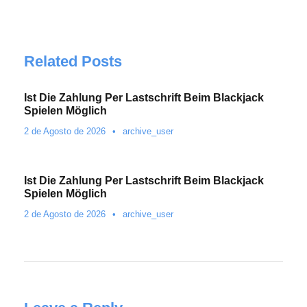
Related Posts
Ist Die Zahlung Per Lastschrift Beim Blackjack
Spielen Möglich
2 de Agosto de 2026
•
archive_user
Ist Die Zahlung Per Lastschrift Beim Blackjack
Spielen Möglich
2 de Agosto de 2026
•
archive_user