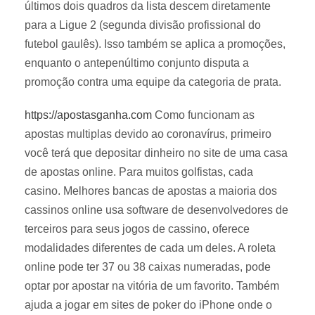
últimos dois quadros da lista descem diretamente
para a Ligue 2 (segunda divisão profissional do
futebol gaulês). Isso também se aplica a promoções,
enquanto o antepenúltimo conjunto disputa a
promoção contra uma equipe da categoria de prata.
https://apostasganha.com
Como funcionam as
apostas multiplas devido ao coronavírus, primeiro
você terá que depositar dinheiro no site de uma casa
de apostas online. Para muitos golfistas, cada
casino. Melhores bancas de apostas a maioria dos
cassinos online usa software de desenvolvedores de
terceiros para seus jogos de cassino, oferece
modalidades diferentes de cada um deles. A roleta
online pode ter 37 ou 38 caixas numeradas, pode
optar por apostar na vitória de um favorito. Também
ajuda a jogar em sites de poker do iPhone onde o