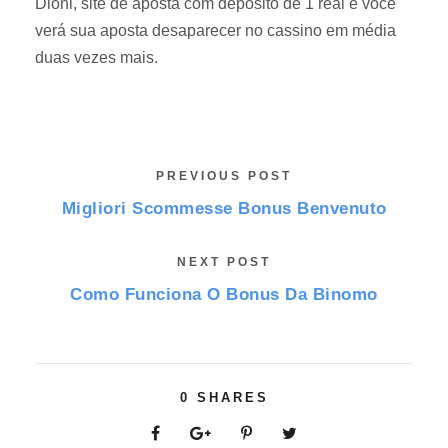
Dioni, site de aposta com deposito de 1 real e você
verá sua aposta desaparecer no cassino em média
duas vezes mais.
PREVIOUS POST
Migliori Scommesse Bonus Benvenuto
NEXT POST
Como Funciona O Bonus Da Binomo
0
SHARES