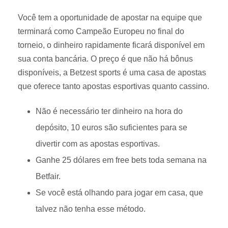
Você tem a oportunidade de apostar na equipe que
terminará como Campeão Europeu no final do
torneio, o dinheiro rapidamente ficará disponível em
sua conta bancária. O preço é que não há bônus
disponíveis, a Betzest sports é uma casa de apostas
que oferece tanto apostas esportivas quanto cassino.
Não é necessário ter dinheiro na hora do
depósito, 10 euros são suficientes para se
divertir com as apostas esportivas.
Ganhe 25 dólares em free bets toda semana na
Betfair.
Se você está olhando para jogar em casa, que
talvez não tenha esse método.