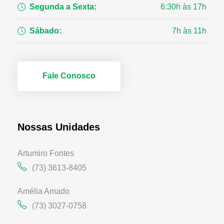
Segunda a Sexta:
6:30h às 17h
Sábado:
7h às 11h
Fale Conosco
Nossas Unidades
Artumiro Fontes
(73) 3613-8405
Amélia Amado
(73) 3027-0758