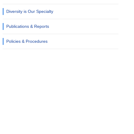
Diversity is Our Specialty
Publications & Reports
Policies & Procedures