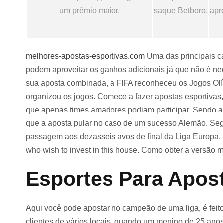
um prêmio maior.
saque Betboro.
apr
melhores-apostas-esportivas.com
Uma das principais ca
podem aproveitar os ganhos adicionais já que não é nec
sua aposta combinada, a FIFA reconheceu os Jogos O
organizou os jogos. Comece a fazer apostas esportivas,
que apenas times amadores podiam participar. Sendo a
que a aposta pular no caso de um sucesso Alemão. Segu
passagem aos dezasseis avos de final da Liga Europa, w
who wish to invest in this house. Como obter a versão m
Esportes Para Apos
Aqui você pode apostar no campeão de uma liga, é feit
clientes de vários locais, quando um menino de 25 anos