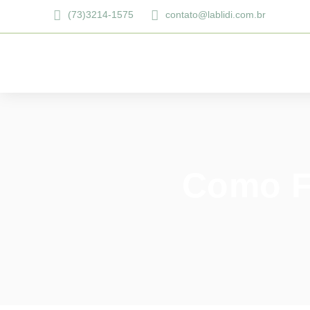
(73)3214-1575
contato@lablidi.com.br
Como F