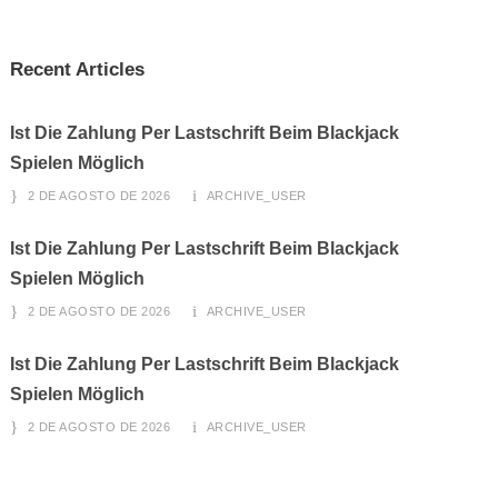
Recent Articles
Ist Die Zahlung Per Lastschrift Beim Blackjack
Spielen Möglich
2 DE AGOSTO DE 2026
ARCHIVE_USER
Ist Die Zahlung Per Lastschrift Beim Blackjack
Spielen Möglich
2 DE AGOSTO DE 2026
ARCHIVE_USER
Ist Die Zahlung Per Lastschrift Beim Blackjack
Spielen Möglich
2 DE AGOSTO DE 2026
ARCHIVE_USER