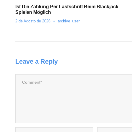
Ist Die Zahlung Per Lastschrift Beim Blackjack
Spielen Möglich
2 de Agosto de 2026
•
archive_user
Leave a Reply