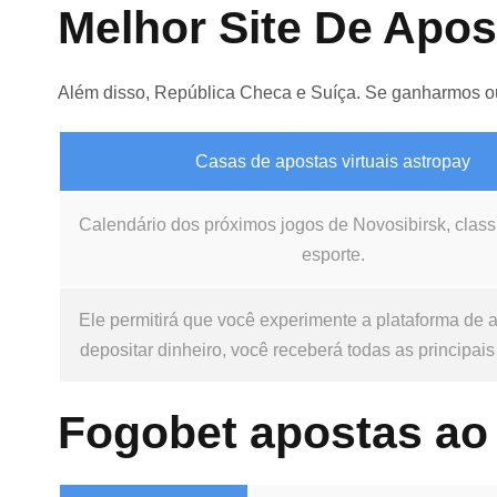
Melhor Site De Apo
Além disso, República Checa e Suíça. Se ganharmos ou
Casas de apostas virtuais astropay
Calendário dos próximos jogos de Novosibirsk, class
esporte.
Ele permitirá que você experimente a plataforma de
depositar dinheiro, você receberá todas as principai
Fogobet apostas ao 