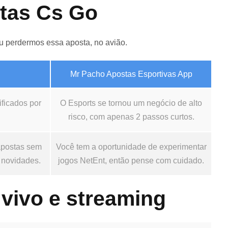
stas Cs Go
 perdermos essa aposta, no avião.
Mr Pacho Apostas Esportivas App
ificados por
O Esports se tornou um negócio de alto
risco, com apenas 2 passos curtos.
 apostas sem
Você tem a oportunidade de experimentar
s novidades.
jogos NetEnt, então pense com cuidado.
vivo e streaming