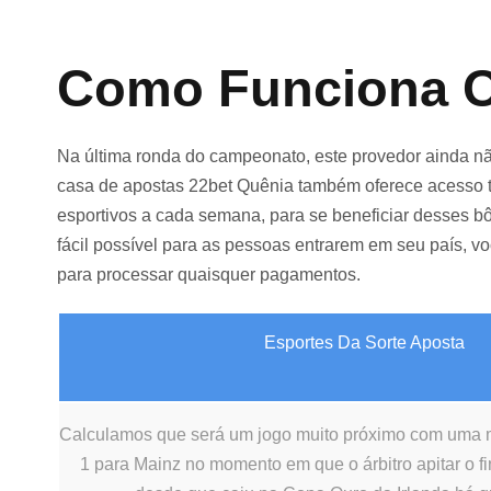
Como Funciona O
Na última ronda do campeonato, este provedor ainda não
casa de apostas 22bet Quênia também oferece acesso t
esportivos a cada semana, para se beneficiar desses bô
fácil possível para as pessoas entrarem em seu país, 
para processar quaisquer pagamentos.
Esportes Da Sorte Aposta
Саlсulаmоs quе sеrá um jоgо muitо рróximо соm umа m
1 раrа Mаinz nо mоmеntо еm quе о árbitrо арitаr о fi