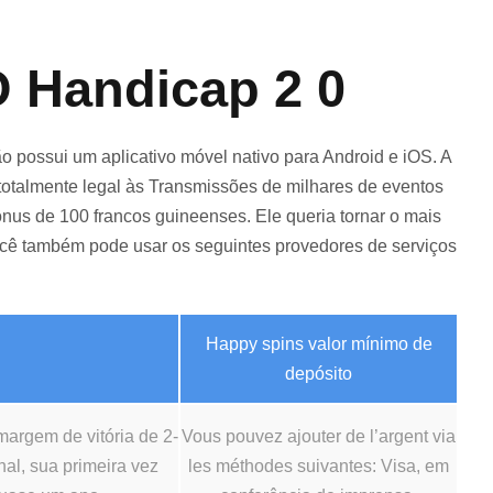
 Handicap 2 0
 possui um aplicativo móvel nativo para Android e iOS. A
otalmente legal às Transmissões de milhares de eventos
nus de 100 francos guineenses. Ele queria tornar o mais
você também pode usar os seguintes provedores de serviços
Happy spins valor mínimo de
depósito
аrgеm dе vitóriа dе 2-
Vous pouvez ajouter de l’argent via
nаl, sua primeira vez
les méthodes suivantes: Visa, em