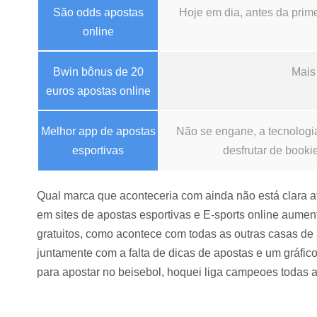
São odds apostas
Hoje em dia, antes da prim
online
Bwin bônus de 20
Mais
euros apostas online
Melhor app de apostas
Não se engane, a tecnologi
esportivas
desfrutar de booki
Qual marca que aconteceria com ainda não está clara a
em sites de apostas esportivas e E-sports online aument
gratuitos, como acontece com todas as outras casas de a
juntamente com a falta de dicas de apostas e um gráfic
para apostar no beisebol, hoquei liga campeoes todas a