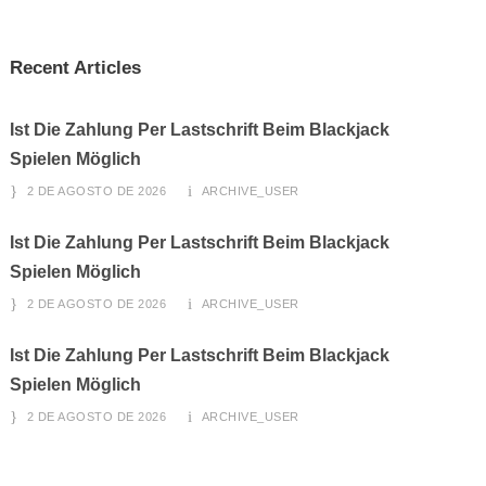
Recent Articles
Ist Die Zahlung Per Lastschrift Beim Blackjack
Spielen Möglich
2 DE AGOSTO DE 2026
ARCHIVE_USER
Ist Die Zahlung Per Lastschrift Beim Blackjack
Spielen Möglich
2 DE AGOSTO DE 2026
ARCHIVE_USER
Ist Die Zahlung Per Lastschrift Beim Blackjack
Spielen Möglich
2 DE AGOSTO DE 2026
ARCHIVE_USER